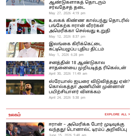
ஆண்டுகளாகத் தொடரும்
சர்வதேசத் தடை
May 27, 2026 4:19 pm
உலகக் கிண்ண கால்பந்து தொடரில்
பங்கேற்க ஈரான் வீரர்கள்
அமெரிக்கா செல்வது உறுதி
May 12, 2026 8:37 pm
இலங்கை கிரிக்கெட்டை
கட்டியெழுப்ப புதிய திட்டம்
May 1, 2026 6:28 pm
சனத்தின் 18 ஆண்டுகால
சாதனையை முறியடித்த ரிகெல்டன்
April 30, 2026 11:49 am
ஸ்ரேயாஸ் ஐயரை விடுவித்தது ஏன்?
கொல்கத்தா அணியின் முன்னாள்
பயிற்சியாளர் விளக்கம்
April 24, 2026 5:38 pm
உலகம்
EXPLORE ALL
ஈரான் – அமெரிக்க போர் முடிவுக்கு
வந்தது! டொனால்ட் டிரம்ப் அறிவிப்பு
June 15, 2026 5:48 am