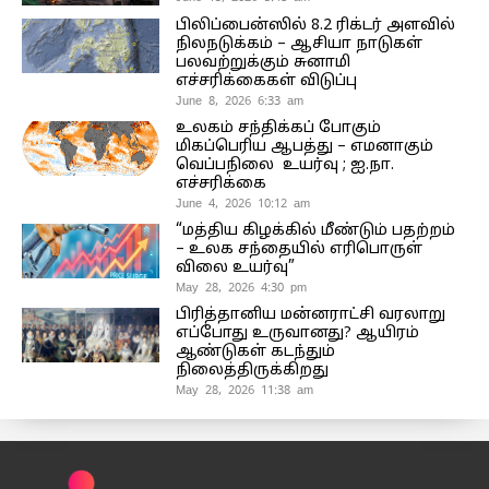
பிலிப்பைன்ஸில் 8.2 ரிக்டர் அளவில்
நிலநடுக்கம் – ஆசியா நாடுகள்
பலவற்றுக்கும் சுனாமி
எச்சரிக்கைகள் விடுப்பு
June 8, 2026 6:33 am
உலகம் சந்திக்கப் போகும்
மிகப்பெரிய ஆபத்து – எமனாகும்
வெப்பநிலை உயர்வு ; ஐ.நா.
எச்சரிக்கை
June 4, 2026 10:12 am
“மத்திய கிழக்கில் மீண்டும் பதற்றம்
– உலக சந்தையில் எரிபொருள்
விலை உயர்வு”
May 28, 2026 4:30 pm
பிரித்தானிய மன்னராட்சி வரலாறு
எப்போது உருவானது? ஆயிரம்
ஆண்டுகள் கடந்தும்
நிலைத்திருக்கிறது
May 28, 2026 11:38 am