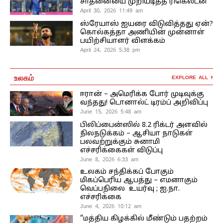
சாதனையை முறியடித்த ரிகெல்டன்
April 30, 2026 11:49 am
ஸ்ரேயாஸ் ஐயரை விடுவித்தது ஏன்?
கொல்கத்தா அணியின் முன்னாள்
பயிற்சியாளர் விளக்கம்
April 24, 2026 5:38 pm
உலகம்
EXPLORE ALL
ஈரான் – அமெரிக்க போர் முடிவுக்கு
வந்தது! டொனால்ட் டிரம்ப் அறிவிப்பு
June 15, 2026 5:48 am
பிலிப்பைன்ஸில் 8.2 ரிக்டர் அளவில்
நிலநடுக்கம் – ஆசியா நாடுகள்
பலவற்றுக்கும் சுனாமி
எச்சரிக்கைகள் விடுப்பு
June 8, 2026 6:33 am
உலகம் சந்திக்கப் போகும்
மிகப்பெரிய ஆபத்து – எமனாகும்
வெப்பநிலை உயர்வு ; ஐ.நா.
எச்சரிக்கை
June 4, 2026 10:12 am
“மத்திய கிழக்கில் மீண்டும் பதற்றம்