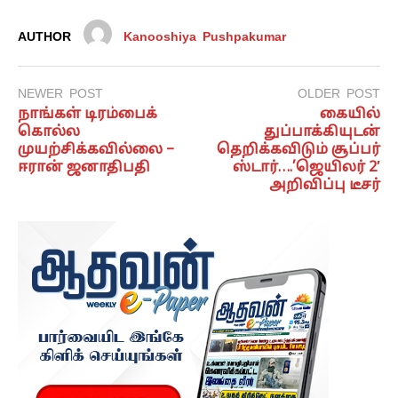
AUTHOR
Kanooshiya Pushpakumar
NEWER POST
OLDER POST
நாங்கள் டிரம்பைக்
கையில்
கொல்ல
துப்பாக்கியுடன்
முயற்சிக்கவில்லை –
தெறிக்கவிடும் சூப்பர்
ஈரான் ஜனாதிபதி
ஸ்டார்….’ஜெயிலர் 2′
அறிவிப்பு டீசர்