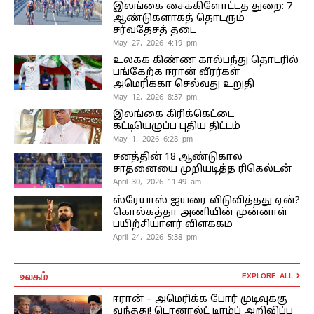
இலங்கை சைக்கிளோட்டத் துறை: 7
ஆண்டுகளாகத் தொடரும்
சர்வதேசத் தடை
May 27, 2026 4:19 pm
உலகக் கிண்ண கால்பந்து தொடரில்
பங்கேற்க ஈரான் வீரர்கள்
அமெரிக்கா செல்வது உறுதி
May 12, 2026 8:37 pm
இலங்கை கிரிக்கெட்டை
கட்டியெழுப்ப புதிய திட்டம்
May 1, 2026 6:28 pm
சனத்தின் 18 ஆண்டுகால
சாதனையை முறியடித்த ரிகெல்டன்
April 30, 2026 11:49 am
ஸ்ரேயாஸ் ஐயரை விடுவித்தது ஏன்?
கொல்கத்தா அணியின் முன்னாள்
பயிற்சியாளர் விளக்கம்
April 24, 2026 5:38 pm
உலகம்
EXPLORE ALL
ஈரான் – அமெரிக்க போர் முடிவுக்கு
வந்தது! டொனால்ட் டிரம்ப் அறிவிப்பு