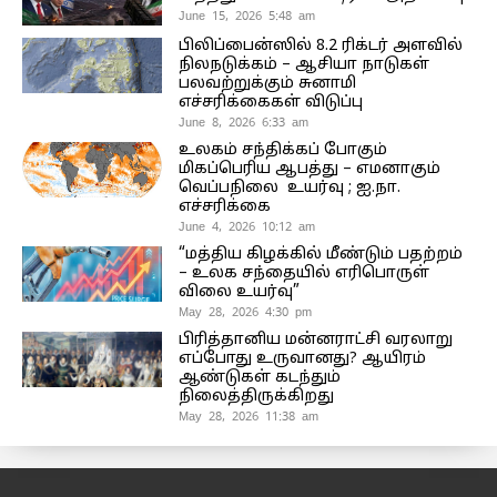
June 15, 2026 5:48 am
பிலிப்பைன்ஸில் 8.2 ரிக்டர் அளவில்
நிலநடுக்கம் – ஆசியா நாடுகள்
பலவற்றுக்கும் சுனாமி
எச்சரிக்கைகள் விடுப்பு
June 8, 2026 6:33 am
உலகம் சந்திக்கப் போகும்
மிகப்பெரிய ஆபத்து – எமனாகும்
வெப்பநிலை உயர்வு ; ஐ.நா.
எச்சரிக்கை
June 4, 2026 10:12 am
“மத்திய கிழக்கில் மீண்டும் பதற்றம்
– உலக சந்தையில் எரிபொருள்
விலை உயர்வு”
May 28, 2026 4:30 pm
பிரித்தானிய மன்னராட்சி வரலாறு
எப்போது உருவானது? ஆயிரம்
ஆண்டுகள் கடந்தும்
நிலைத்திருக்கிறது
May 28, 2026 11:38 am