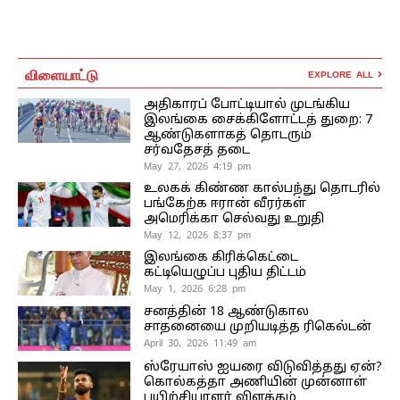
விளையாட்டு
EXPLORE ALL
அதிகாரப் போட்டியால் முடங்கிய
இலங்கை சைக்கிளோட்டத் துறை: 7
ஆண்டுகளாகத் தொடரும்
சர்வதேசத் தடை
May 27, 2026 4:19 pm
உலகக் கிண்ண கால்பந்து தொடரில்
பங்கேற்க ஈரான் வீரர்கள்
அமெரிக்கா செல்வது உறுதி
May 12, 2026 8:37 pm
இலங்கை கிரிக்கெட்டை
கட்டியெழுப்ப புதிய திட்டம்
May 1, 2026 6:28 pm
சனத்தின் 18 ஆண்டுகால
சாதனையை முறியடித்த ரிகெல்டன்
April 30, 2026 11:49 am
ஸ்ரேயாஸ் ஐயரை விடுவித்தது ஏன்?
கொல்கத்தா அணியின் முன்னாள்
பயிற்சியாளர் விளக்கம்