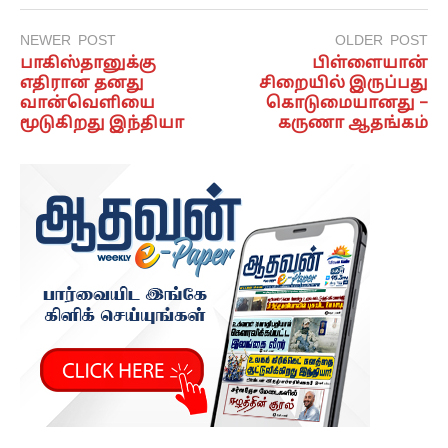
NEWER POST
OLDER POST
பாகிஸ்தானுக்கு
பிள்ளையான்
எதிரான தனது
சிறையில் இருப்பது
வான்வெளியை
கொடுமையானது –
மூடுகிறது இந்தியா
கருணா ஆதங்கம்