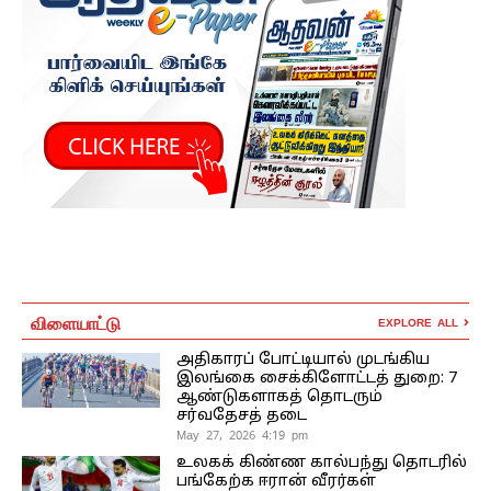
விளையாட்டு
EXPLORE ALL
அதிகாரப் போட்டியால் முடங்கிய
இலங்கை சைக்கிளோட்டத் துறை: 7
ஆண்டுகளாகத் தொடரும்
சர்வதேசத் தடை
May 27, 2026 4:19 pm
உலகக் கிண்ண கால்பந்து தொடரில்
பங்கேற்க ஈரான் வீரர்கள்