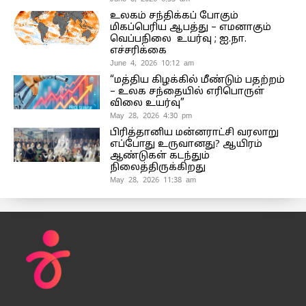
உலகம் சந்திக்கப் போகும்
மிகப்பெரிய ஆபத்து – எமனாகும்
வெப்பநிலை உயர்வு ; ஐ.நா.
எச்சரிக்கை
June 4, 2026 10:12 am
“மத்திய கிழக்கில் மீண்டும் பதற்றம்
– உலக சந்தையில் எரிபொருள்
விலை உயர்வு”
May 28, 2026 4:30 pm
பிரித்தானிய மன்னராட்சி வரலாறு
எப்போது உருவானது? ஆயிரம்
ஆண்டுகள் கடந்தும்
நிலைத்திருக்கிறது
May 28, 2026 11:38 am