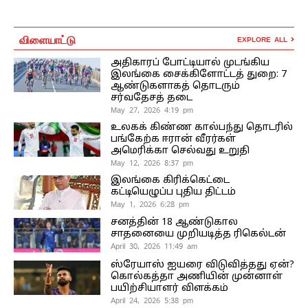
விளையாட்டு
EXPLORE ALL
அதிகாரப் போட்டியால் முடங்கிய
இலங்கை சைக்கிளோட்டத் துறை: 7
ஆண்டுகளாகத் தொடரும்
சர்வதேசத் தடை
May 27, 2026 4:19 pm
உலகக் கிண்ண கால்பந்து தொடரில்
பங்கேற்க ஈரான் வீரர்கள்
அமெரிக்கா செல்வது உறுதி
May 12, 2026 8:37 pm
இலங்கை கிரிக்கெட்டை
கட்டியெழுப்ப புதிய திட்டம்
May 1, 2026 6:28 pm
சனத்தின் 18 ஆண்டுகால
சாதனையை முறியடித்த ரிகெல்டன்
April 30, 2026 11:49 am
ஸ்ரேயாஸ் ஐயரை விடுவித்தது ஏன்?
கொல்கத்தா அணியின் முன்னாள்
பயிற்சியாளர் விளக்கம்
April 24, 2026 5:38 pm