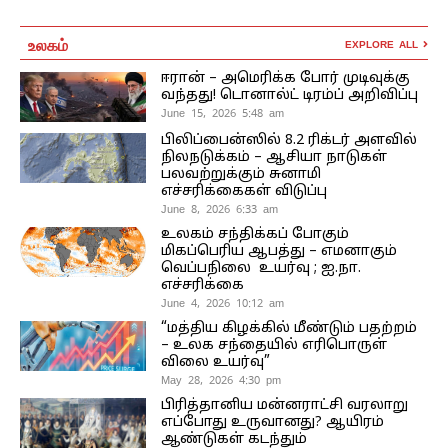
உலகம்
EXPLORE ALL
ஈரான் – அமெரிக்க போர் முடிவுக்கு
வந்தது! டொனால்ட் டிரம்ப் அறிவிப்பு
June 15, 2026 5:48 am
பிலிப்பைன்ஸில் 8.2 ரிக்டர் அளவில்
நிலநடுக்கம் – ஆசியா நாடுகள்
பலவற்றுக்கும் சுனாமி
எச்சரிக்கைகள் விடுப்பு
June 8, 2026 6:33 am
உலகம் சந்திக்கப் போகும்
மிகப்பெரிய ஆபத்து – எமனாகும்
வெப்பநிலை உயர்வு ; ஐ.நா.
எச்சரிக்கை
June 4, 2026 10:12 am
“மத்திய கிழக்கில் மீண்டும் பதற்றம்
– உலக சந்தையில் எரிபொருள்
விலை உயர்வு”
May 28, 2026 4:30 pm
பிரித்தானிய மன்னராட்சி வரலாறு
எப்போது உருவானது? ஆயிரம்
ஆண்டுகள் கடந்தும்