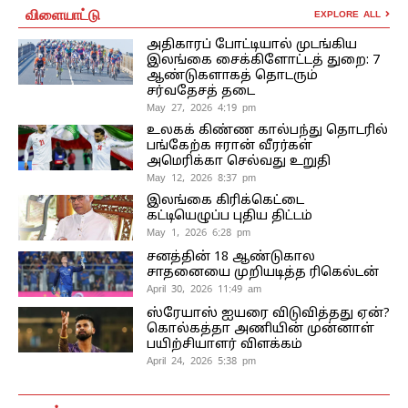
விளையாட்டு
EXPLORE ALL
அதிகாரப் போட்டியால் முடங்கிய
இலங்கை சைக்கிளோட்டத் துறை: 7
ஆண்டுகளாகத் தொடரும்
சர்வதேசத் தடை
May 27, 2026 4:19 pm
உலகக் கிண்ண கால்பந்து தொடரில்
பங்கேற்க ஈரான் வீரர்கள்
அமெரிக்கா செல்வது உறுதி
May 12, 2026 8:37 pm
இலங்கை கிரிக்கெட்டை
கட்டியெழுப்ப புதிய திட்டம்
May 1, 2026 6:28 pm
சனத்தின் 18 ஆண்டுகால
சாதனையை முறியடித்த ரிகெல்டன்
April 30, 2026 11:49 am
ஸ்ரேயாஸ் ஐயரை விடுவித்தது ஏன்?
கொல்கத்தா அணியின் முன்னாள்
பயிற்சியாளர் விளக்கம்
April 24, 2026 5:38 pm