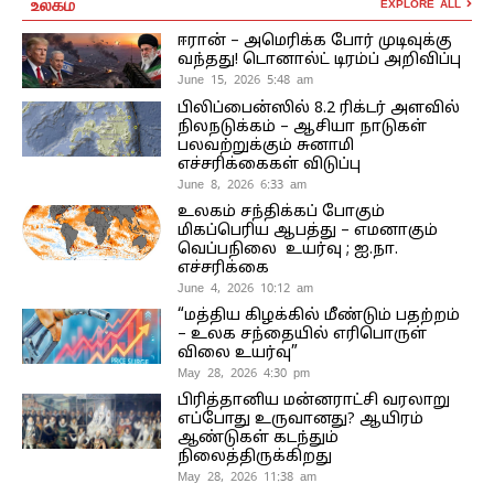
உலகம்
EXPLORE ALL
ஈரான் – அமெரிக்க போர் முடிவுக்கு
வந்தது! டொனால்ட் டிரம்ப் அறிவிப்பு
June 15, 2026 5:48 am
பிலிப்பைன்ஸில் 8.2 ரிக்டர் அளவில்
நிலநடுக்கம் – ஆசியா நாடுகள்
பலவற்றுக்கும் சுனாமி
எச்சரிக்கைகள் விடுப்பு
June 8, 2026 6:33 am
உலகம் சந்திக்கப் போகும்
மிகப்பெரிய ஆபத்து – எமனாகும்
வெப்பநிலை உயர்வு ; ஐ.நா.
எச்சரிக்கை
June 4, 2026 10:12 am
“மத்திய கிழக்கில் மீண்டும் பதற்றம்
– உலக சந்தையில் எரிபொருள்
விலை உயர்வு”
May 28, 2026 4:30 pm
பிரித்தானிய மன்னராட்சி வரலாறு
எப்போது உருவானது? ஆயிரம்
ஆண்டுகள் கடந்தும்
நிலைத்திருக்கிறது
May 28, 2026 11:38 am