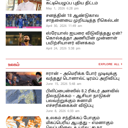
கட்டியெழுப்ப புதிய திட்டம்
May 1, 2026 6:28 pm
சனத்தின் 18 ஆண்டுகால
சாதனையை முறியடித்த ரிகெல்டன்
April 30, 2026 11:49 am
ஸ்ரேயாஸ் ஐயரை விடுவித்தது ஏன்?
கொல்கத்தா அணியின் முன்னாள்
பயிற்சியாளர் விளக்கம்
April 24, 2026 5:38 pm
உலகம்
EXPLORE ALL
ஈரான் – அமெரிக்க போர் முடிவுக்கு
வந்தது! டொனால்ட் டிரம்ப் அறிவிப்பு
June 15, 2026 5:48 am
பிலிப்பைன்ஸில் 8.2 ரிக்டர் அளவில்
நிலநடுக்கம் – ஆசியா நாடுகள்
பலவற்றுக்கும் சுனாமி
எச்சரிக்கைகள் விடுப்பு
June 8, 2026 6:33 am
உலகம் சந்திக்கப் போகும்
மிகப்பெரிய ஆபத்து – எமனாகும்
வெப்பநிலை உயர்வு ; ஐ.நா.