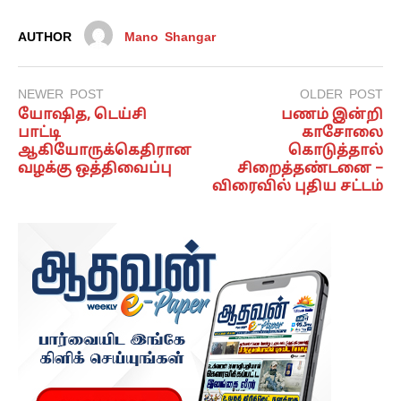
AUTHOR
Mano Shangar
NEWER POST
OLDER POST
யோஷித, டெய்சி
பணம் இன்றி
பாட்டி
காசோலை
ஆகியோருக்கெதிரான
கொடுத்தால்
வழக்கு ஒத்திவைப்பு
சிறைத்தண்டனை –
விரைவில் புதிய சட்டம்