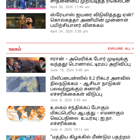
சாதனையை முறியடித்த ரிகெல்டன்
April 30, 2026 11:49 am
ஸ்ரேயாஸ் ஐயரை விடுவித்தது ஏன்?
கொல்கத்தா அணியின் முன்னாள்
பயிற்சியாளர் விளக்கம்
April 24, 2026 5:38 pm
உலகம்
EXPLORE ALL
ஈரான் – அமெரிக்க போர் முடிவுக்கு
வந்தது! டொனால்ட் டிரம்ப் அறிவிப்பு
June 15, 2026 5:48 am
பிலிப்பைன்ஸில் 8.2 ரிக்டர் அளவில்
நிலநடுக்கம் – ஆசியா நாடுகள்
பலவற்றுக்கும் சுனாமி
எச்சரிக்கைகள் விடுப்பு
June 8, 2026 6:33 am
உலகம் சந்திக்கப் போகும்
மிகப்பெரிய ஆபத்து – எமனாகும்
வெப்பநிலை உயர்வு ; ஐ.நா.
எச்சரிக்கை
June 4, 2026 10:12 am
“மத்திய கிழக்கில் மீண்டும் பதற்றம்