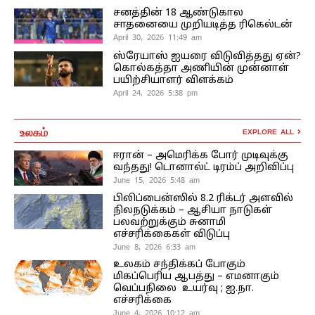
சனத்தின் 18 ஆண்டுகால
சாதனையை முறியடித்த ரிகெல்டன்
April 30, 2026 11:49 am
ஸ்ரேயாஸ் ஐயரை விடுவித்தது ஏன்?
கொல்கத்தா அணியின் முன்னாள்
பயிற்சியாளர் விளக்கம்
April 24, 2026 5:38 pm
உலகம்
EXPLORE ALL
ஈரான் – அமெரிக்க போர் முடிவுக்கு
வந்தது! டொனால்ட் டிரம்ப் அறிவிப்பு
June 15, 2026 5:48 am
பிலிப்பைன்ஸில் 8.2 ரிக்டர் அளவில்
நிலநடுக்கம் – ஆசியா நாடுகள்
பலவற்றுக்கும் சுனாமி
எச்சரிக்கைகள் விடுப்பு
June 8, 2026 6:33 am
உலகம் சந்திக்கப் போகும்
மிகப்பெரிய ஆபத்து – எமனாகும்
வெப்பநிலை உயர்வு ; ஐ.நா.
எச்சரிக்கை
June 4, 2026 10:12 am