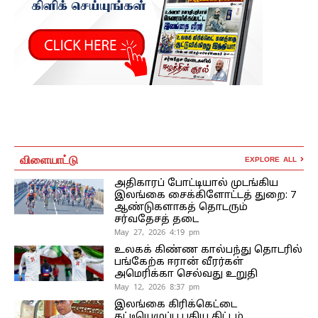
விளையாட்டு
EXPLORE ALL
அதிகாரப் போட்டியால் முடங்கிய
இலங்கை சைக்கிளோட்டத் துறை: 7
ஆண்டுகளாகத் தொடரும்
சர்வதேசத் தடை
May 27, 2026 4:19 pm
உலகக் கிண்ண கால்பந்து தொடரில்
பங்கேற்க ஈரான் வீரர்கள்
அமெரிக்கா செல்வது உறுதி
May 12, 2026 8:37 pm
இலங்கை கிரிக்கெட்டை
கட்டியெழுப்ப புதிய திட்டம்