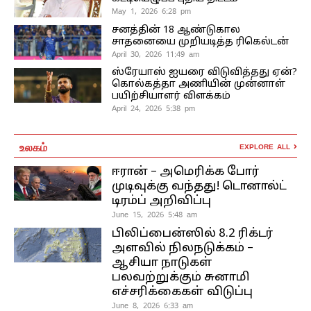
May 1, 2026 6:28 pm
சனத்தின் 18 ஆண்டுகால
சாதனையை முறியடித்த ரிகெல்டன்
April 30, 2026 11:49 am
ஸ்ரேயாஸ் ஐயரை விடுவித்தது ஏன்?
கொல்கத்தா அணியின் முன்னாள்
பயிற்சியாளர் விளக்கம்
April 24, 2026 5:38 pm
உலகம்
EXPLORE ALL
ஈரான் – அமெரிக்க போர்
முடிவுக்கு வந்தது! டொனால்ட்
டிரம்ப் அறிவிப்பு
June 15, 2026 5:48 am
பிலிப்பைன்ஸில் 8.2 ரிக்டர்
அளவில் நிலநடுக்கம் –
ஆசியா நாடுகள்
பலவற்றுக்கும் சுனாமி
எச்சரிக்கைகள் விடுப்பு
June 8, 2026 6:33 am