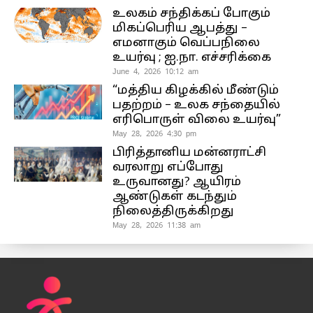
உலகம் சந்திக்கப் போகும்
மிகப்பெரிய ஆபத்து –
எமனாகும் வெப்பநிலை
உயர்வு ; ஐ.நா. எச்சரிக்கை
June 4, 2026 10:12 am
“மத்திய கிழக்கில் மீண்டும்
பதற்றம் – உலக சந்தையில்
எரிபொருள் விலை உயர்வு”
May 28, 2026 4:30 pm
பிரித்தானிய மன்னராட்சி
வரலாறு எப்போது
உருவானது? ஆயிரம்
ஆண்டுகள் கடந்தும்
நிலைத்திருக்கிறது
May 28, 2026 11:38 am