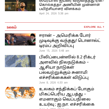
ஸ்ரேயாஸ் ஐயரை விடுவித்தது ஏன்?
கொல்கத்தா அணியின் முன்னாள்
பயிற்சியாளர் விளக்கம்
April 24, 2026 5:38 pm
உலகம்
EXPLORE ALL
ஈரான் – அமெரிக்க போர்
முடிவுக்கு வந்தது! டொனால்ட்
டிரம்ப் அறிவிப்பு
June 15, 2026 5:48 am
பிலிப்பைன்ஸில் 8.2 ரிக்டர்
அளவில் நிலநடுக்கம் –
ஆசியா நாடுகள்
பலவற்றுக்கும் சுனாமி
எச்சரிக்கைகள் விடுப்பு
June 8, 2026 6:33 am
உலகம் சந்திக்கப் போகும்
மிகப்பெரிய ஆபத்து –
எமனாகும் வெப்பநிலை
உயர்வு ; ஐ.நா. எச்சரிக்கை