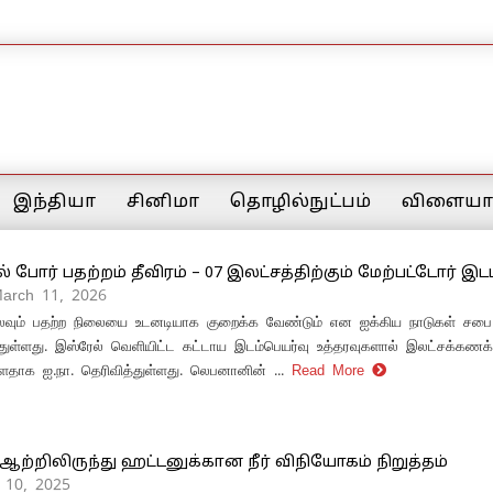
இந்தியா
சினிமா
தொழில்நுட்பம்
விளையாட
போர் பதற்றம் தீவிரம் – 07 இலட்சத்திற்கும் மேற்பட்டோர் இட
March 11, 2026
லவும் பதற்ற நிலையை உடனடியாக குறைக்க வேண்டும் என ஐக்கிய நாடுகள் சபை 
்துள்ளது. இஸ்ரேல் வெளியிட்ட கட்டாய இடம்பெயர்வு உத்தரவுகளால் இலட்சக்கணக
ள்ளதாக ஐ.நா. தெரிவித்துள்ளது. லெபனானின் ...
Read More
ற்றிலிருந்து ஹட்டனுக்கான நீர் விநியோகம் நிறுத்தம்
y 10, 2025