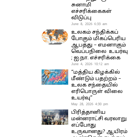
சுனாமி
எச்சரிக்கைகள்
விடுப்பு
June 8, 2026 6:33 am
உலகம் சந்திக்கப்
போகும் மிகப்பெரிய
ஆபத்து – எமனாகும்
வெப்பநிலை உயர்வு
; ஐ.நா. எச்சரிக்கை
June 4, 2026 10:12 am
“மத்திய கிழக்கில்
மீண்டும் பதற்றம் –
உலக சந்தையில்
எரிபொருள் விலை
உயர்வு”
May 28, 2026 4:30 pm
பிரித்தானிய
மன்னராட்சி வரலாறு
எப்போது
உருவானது? ஆயிரம்