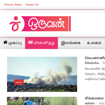
Privacy Policy
Contact Us
முகப்பு
மின்னிதழ்
இலங்கை
உலகம்
லெபனானில் 
Diluksha
- 
லெபனானில் நி
அழைப்பு விடுத
பாதிக்கப்பட்டு
உலகம்
சிங்கமலை ஆ
admin
- Jul