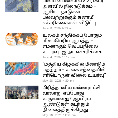
பிலிப்பைன்ஸில் 8.2 ரிக்டர்
அளவில் நிலநடுக்கம் –
ஆசியா நாடுகள்
பலவற்றுக்கும் சுனாமி
எச்சரிக்கைகள் விடுப்பு
June 8, 2026 6:33 am
உலகம் சந்திக்கப் போகும்
மிகப்பெரிய ஆபத்து –
எமனாகும் வெப்பநிலை
உயர்வு ; ஐ.நா. எச்சரிக்கை
June 4, 2026 10:12 am
“மத்திய கிழக்கில் மீண்டும்
பதற்றம் – உலக சந்தையில்
எரிபொருள் விலை உயர்வு”
May 28, 2026 4:30 pm
பிரித்தானிய மன்னராட்சி
வரலாறு எப்போது
உருவானது? ஆயிரம்
ஆண்டுகள் கடந்தும்
நிலைத்திருக்கிறது
May 28, 2026 11:38 am