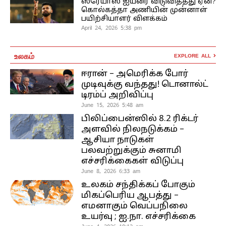
ஸ்ரேயாஸ் ஐயரை விடுவித்தது ஏன்?
கொல்கத்தா அணியின் முன்னாள்
பயிற்சியாளர் விளக்கம்
April 24, 2026 5:38 pm
உலகம்
EXPLORE ALL
ஈரான் – அமெரிக்க போர்
முடிவுக்கு வந்தது! டொனால்ட்
டிரம்ப் அறிவிப்பு
June 15, 2026 5:48 am
பிலிப்பைன்ஸில் 8.2 ரிக்டர்
அளவில் நிலநடுக்கம் –
ஆசியா நாடுகள்
பலவற்றுக்கும் சுனாமி
எச்சரிக்கைகள் விடுப்பு
June 8, 2026 6:33 am
உலகம் சந்திக்கப் போகும்
மிகப்பெரிய ஆபத்து –
எமனாகும் வெப்பநிலை
உயர்வு ; ஐ.நா. எச்சரிக்கை