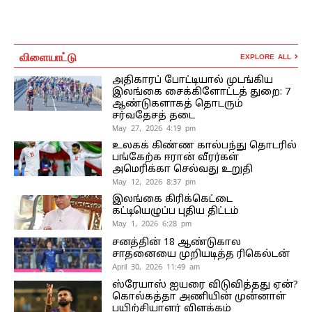
விளையாட்டு
EXPLORE ALL
அதிகாரப் போட்டியால் முடங்கிய
இலங்கை சைக்கிளோட்டத் துறை: 7
ஆண்டுகளாகத் தொடரும்
சர்வதேசத் தடை
May 27, 2026 4:19 pm
உலகக் கிண்ண கால்பந்து தொடரில்
பங்கேற்க ஈரான் வீரர்கள்
அமெரிக்கா செல்வது உறுதி
May 12, 2026 8:37 pm
இலங்கை கிரிக்கெட்டை
கட்டியெழுப்ப புதிய திட்டம்
May 1, 2026 6:28 pm
சனத்தின் 18 ஆண்டுகால
சாதனையை முறியடித்த ரிகெல்டன்
April 30, 2026 11:49 am
ஸ்ரேயாஸ் ஐயரை விடுவித்தது ஏன்?
கொல்கத்தா அணியின் முன்னாள்
பயிற்சியாளர் விளக்கம்