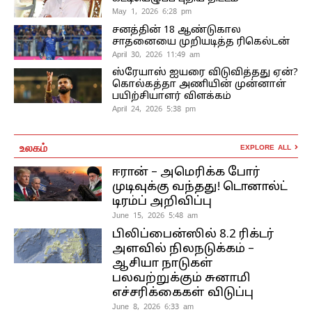
May 1, 2026 6:28 pm
சனத்தின் 18 ஆண்டுகால
சாதனையை முறியடித்த ரிகெல்டன்
April 30, 2026 11:49 am
ஸ்ரேயாஸ் ஐயரை விடுவித்தது ஏன்?
கொல்கத்தா அணியின் முன்னாள்
பயிற்சியாளர் விளக்கம்
April 24, 2026 5:38 pm
உலகம்
EXPLORE ALL
ஈரான் – அமெரிக்க போர்
முடிவுக்கு வந்தது! டொனால்ட்
டிரம்ப் அறிவிப்பு
June 15, 2026 5:48 am
பிலிப்பைன்ஸில் 8.2 ரிக்டர்
அளவில் நிலநடுக்கம் –
ஆசியா நாடுகள்
பலவற்றுக்கும் சுனாமி
எச்சரிக்கைகள் விடுப்பு
June 8, 2026 6:33 am