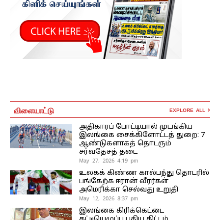
விளையாட்டு
EXPLORE ALL
அதிகாரப் போட்டியால் முடங்கிய
இலங்கை சைக்கிளோட்டத் துறை: 7
ஆண்டுகளாகத் தொடரும்
சர்வதேசத் தடை
May 27, 2026 4:19 pm
உலகக் கிண்ண கால்பந்து தொடரில்
பங்கேற்க ஈரான் வீரர்கள்
அமெரிக்கா செல்வது உறுதி
May 12, 2026 8:37 pm
இலங்கை கிரிக்கெட்டை
கட்டியெழுப்ப புதிய திட்டம்