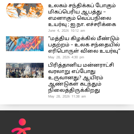
உலகம் சந்திக்கப் போகும்
மிகப்பெரிய ஆபத்து –
எமனாகும் வெப்பநிலை
உயர்வு ; ஐ.நா. எச்சரிக்கை
June 4, 2026 10:12 am
“மத்திய கிழக்கில் மீண்டும்
பதற்றம் – உலக சந்தையில்
எரிபொருள் விலை உயர்வு”
May 28, 2026 4:30 pm
பிரித்தானிய மன்னராட்சி
வரலாறு எப்போது
உருவானது? ஆயிரம்
ஆண்டுகள் கடந்தும்
நிலைத்திருக்கிறது
May 28, 2026 11:38 am