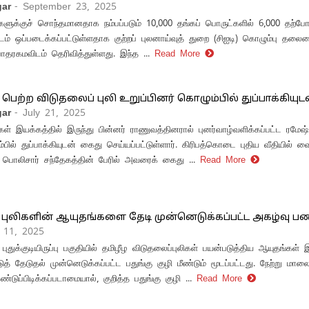
ar
- September 23, 2025
ிகளுக்குச் சொந்தமானதாக நம்பப்படும் 10,000 தங்கப் பொருட்களில் 6,000 தற்
ிடம் ஒப்படைக்கப்பட்டுள்ளதாக குற்றப் புலனாய்வுத் துறை (சிஐடி) கொழும்பு தலை
தரகமவிடம் தெரிவித்துள்ளது. இந்த ...
Read More
ு பெற்ற விடுதலைப் புலி உறுப்பினர் கொழும்பில் துப்பாக்கியு
ar
- July 21, 2025
கள் இயக்கத்தில் இருந்து பின்னர் ராணுவத்தினரால் புனர்வாழ்வளிக்கப்பட்ட ரமேஷ்
பில் துப்பாக்கியுடன் கைது செய்யப்பட்டுள்ளார். கிரிபத்கொடை புதிய வீதியில் வை
ொலிசார் சந்தேகத்தின் பேரில் அவரைக் கைது ...
Read More
 புலிகளின் ஆயுதங்களை தேடி முன்னெடுக்கப்பட்ட அகழ்வு 
y 11, 2025
 புதுக்குடியிருப்பு பகுதியில் தமிழீழ விடுதலைப்புலிகள் பயன்படுத்திய ஆயுதங்கள் 
்டுத் தேடுதல் முன்னெடுக்கப்பட்ட பதுங்கு குழி மீண்டும் மூடப்பட்டது. நேற்று ம
்டுப்பிடிக்கப்படாமையால், குறித்த பதுங்கு குழி ...
Read More