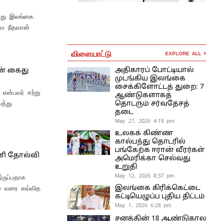
போது இலங்கை
மை நீதவான்
விளையாட்டு
EXPLORE ALL
அதிகாரப் போட்டியால்
டன் கைது
முடங்கிய இலங்கை
சைக்கிளோட்டத் துறை: 7
 என்பவர் சற்று
ஆண்டுகளாகத்
த்து
தொடரும் சர்வதேசத்
தடை
May 27, 2026 4:19 pm
உலகக் கிண்ண
கால்பந்து தொடரில்
பங்கேற்க ஈரான் வீரர்கள்
பணி தோல்வி
அமெரிக்கா செல்வது
உறுதி
May 12, 2026 8:37 pm
இருப்பதாக
ாலை வரை எவ்வித
இலங்கை கிரிக்கெட்டை
கட்டியெழுப்ப புதிய திட்டம்
May 1, 2026 6:28 pm
சனத்தின் 18 ஆண்டுகால