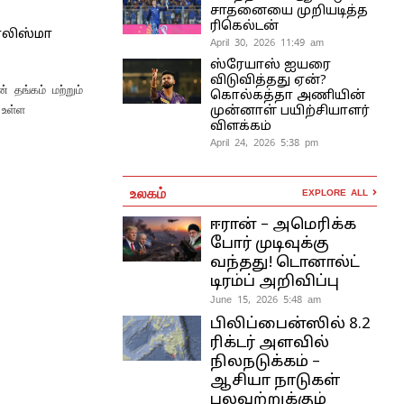
சாதனையை முறியடித்த
ரிகெல்டன்
பொலிஸ்மா
April 30, 2026 11:49 am
ஸ்ரேயாஸ் ஐயரை
விடுவித்தது ஏன்?
 தங்கம் மற்றும்
கொல்கத்தா அணியின்
 உள்ள
முன்னாள் பயிற்சியாளர்
விளக்கம்
April 24, 2026 5:38 pm
உலகம்
EXPLORE ALL
ஈரான் – அமெரிக்க
போர் முடிவுக்கு
வந்தது! டொனால்ட்
டிரம்ப் அறிவிப்பு
June 15, 2026 5:48 am
பிலிப்பைன்ஸில் 8.2
ரிக்டர் அளவில்
நிலநடுக்கம் –
ஆசியா நாடுகள்
பலவற்றுக்கும்