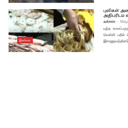
புலிகள் அம
அதிபரிடம் 
admin
- May
யுத்த காலப்பகு
வெள்ளி பதில் 
இலங்கை
இராணுவத்தினர்