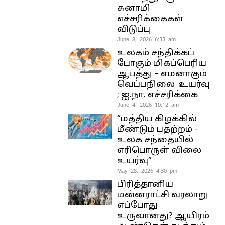
சுனாமி
எச்சரிக்கைகள்
விடுப்பு
June 8, 2026 6:33 am
உலகம் சந்திக்கப்
போகும் மிகப்பெரிய
ஆபத்து – எமனாகும்
வெப்பநிலை உயர்வு
; ஐ.நா. எச்சரிக்கை
June 4, 2026 10:12 am
“மத்திய கிழக்கில்
மீண்டும் பதற்றம் –
உலக சந்தையில்
எரிபொருள் விலை
உயர்வு”
May 28, 2026 4:30 pm
பிரித்தானிய
மன்னராட்சி வரலாறு
எப்போது
உருவானது? ஆயிரம்