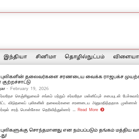
இந்தியா
சினிமா
தொழில்நுட்பம்
விளையாட
 புலிகளின் தலைவர்களை சரணடைய வைக்க ராஜபக்ச முயற்ச
ுற்றச்சாட்டு
ar
- February 19, 2026
ர்வதேச செஞ்சிலுவைச் சங்கம் மற்றும் சர்வதேச மன்னிப்புச் சபையுடன் பேச்சுவார
்ளிட்ட விடுதலைப் புலிகளின் தலைவர்களை சரணடைய அனுமதித்ததாக முன்னாள்
ார்ஷல் சரத் பொன்சேகா தெரிவித்துள்ளார் ...
Read More
புலிகளுக்கு சொந்தமானது என நம்பப்படும் தங்கம் மத்திய வங
து!