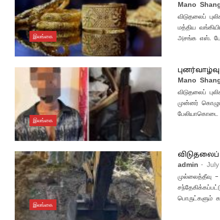
Mano Shang
விடுதலைப் புல
மத்திய வங்கிய
இலங்கை
அசங்க எஸ். போ
புனர்வாழ்வ
Mano Shang
விடுதலைப் புலி
முன்னர் கொழும்
பேலியாகொடை ப
இலங்கை
விடுதலைப்
admin
- Jul
முல்லைத்தீவு –
சந்தேகிக்கப்பட
பொருட்களும் கண
இலங்கை