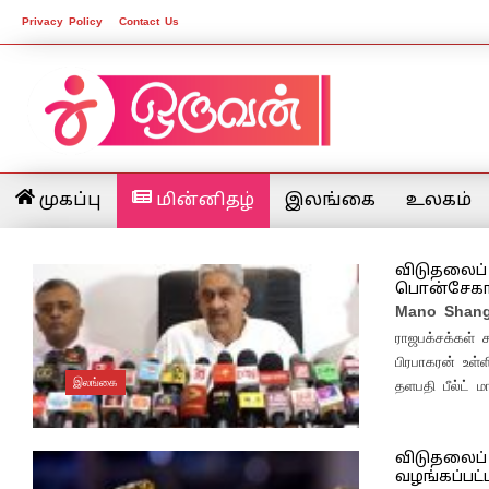
Privacy Policy
Contact Us
முகப்பு
மின்னிதழ்
இலங்கை
உலகம்
விடுதலைப்
பொன்சேகா க
Mano Shang
ராஜபக்சக்கள் ச
பிரபாகரன் உள
இலங்கை
தளபதி பீல்ட் ம
விடுதலைப் 
வழங்கப்பட்ட