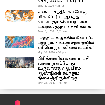
எச்சரிக்கைகள் விடுப்பு
June 8, 2026 6:33 am
உலகம் சந்திக்கப் போகும்
மிகப்பெரிய ஆபத்து –
எமனாகும் வெப்பநிலை
உயர்வு ; ஐ.நா. எச்சரிக்கை
June 4, 2026 10:12 am
“மத்திய கிழக்கில் மீண்டும்
பதற்றம் – உலக சந்தையில்
எரிபொருள் விலை உயர்வு”
May 28, 2026 4:30 pm
பிரித்தானிய மன்னராட்சி
வரலாறு எப்போது
உருவானது? ஆயிரம்
ஆண்டுகள் கடந்தும்
நிலைத்திருக்கிறது
May 28, 2026 11:38 am