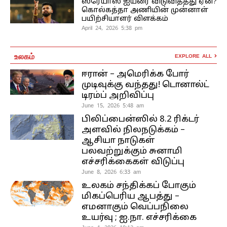
ஸ்ரேயாஸ் ஐயரை விடுவித்தது ஏன்?
கொல்கத்தா அணியின் முன்னாள்
பயிற்சியாளர் விளக்கம்
April 24, 2026 5:38 pm
உலகம்
EXPLORE ALL
ஈரான் – அமெரிக்க போர்
முடிவுக்கு வந்தது! டொனால்ட்
டிரம்ப் அறிவிப்பு
June 15, 2026 5:48 am
பிலிப்பைன்ஸில் 8.2 ரிக்டர்
அளவில் நிலநடுக்கம் –
ஆசியா நாடுகள்
பலவற்றுக்கும் சுனாமி
எச்சரிக்கைகள் விடுப்பு
June 8, 2026 6:33 am
உலகம் சந்திக்கப் போகும்
மிகப்பெரிய ஆபத்து –
எமனாகும் வெப்பநிலை
உயர்வு ; ஐ.நா. எச்சரிக்கை