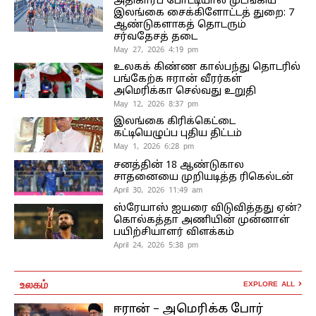
அதிகாரப் போட்டியால் முடங்கிய
இலங்கை சைக்கிளோட்டத் துறை: 7
ஆண்டுகளாகத் தொடரும்
சர்வதேசத் தடை
May 27, 2026 4:19 pm
உலகக் கிண்ண கால்பந்து தொடரில்
பங்கேற்க ஈரான் வீரர்கள்
அமெரிக்கா செல்வது உறுதி
May 12, 2026 8:37 pm
இலங்கை கிரிக்கெட்டை
கட்டியெழுப்ப புதிய திட்டம்
May 1, 2026 6:28 pm
சனத்தின் 18 ஆண்டுகால
சாதனையை முறியடித்த ரிகெல்டன்
April 30, 2026 11:49 am
ஸ்ரேயாஸ் ஐயரை விடுவித்தது ஏன்?
கொல்கத்தா அணியின் முன்னாள்
பயிற்சியாளர் விளக்கம்
April 24, 2026 5:38 pm
உலகம்
EXPLORE ALL
ஈரான் – அமெரிக்க போர்