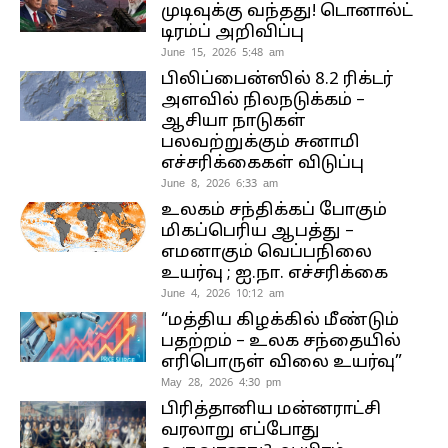
முடிவுக்கு வந்தது! டொனால்ட்
டிரம்ப் அறிவிப்பு
June 15, 2026 5:48 am
பிலிப்பைன்ஸில் 8.2 ரிக்டர்
அளவில் நிலநடுக்கம் –
ஆசியா நாடுகள்
பலவற்றுக்கும் சுனாமி
எச்சரிக்கைகள் விடுப்பு
June 8, 2026 6:33 am
உலகம் சந்திக்கப் போகும்
மிகப்பெரிய ஆபத்து –
எமனாகும் வெப்பநிலை
உயர்வு ; ஐ.நா. எச்சரிக்கை
June 4, 2026 10:12 am
“மத்திய கிழக்கில் மீண்டும்
பதற்றம் – உலக சந்தையில்
எரிபொருள் விலை உயர்வு”
May 28, 2026 4:30 pm
பிரித்தானிய மன்னராட்சி
வரலாறு எப்போது