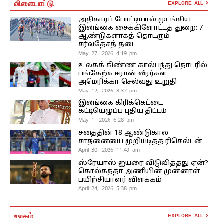
விளையாட்டு
EXPLORE ALL
அதிகாரப் போட்டியால் முடங்கிய
இலங்கை சைக்கிளோட்டத் துறை: 7
ஆண்டுகளாகத் தொடரும்
சர்வதேசத் தடை
May 27, 2026 4:19 pm
உலகக் கிண்ண கால்பந்து தொடரில்
பங்கேற்க ஈரான் வீரர்கள்
அமெரிக்கா செல்வது உறுதி
May 12, 2026 8:37 pm
இலங்கை கிரிக்கெட்டை
கட்டியெழுப்ப புதிய திட்டம்
May 1, 2026 6:28 pm
சனத்தின் 18 ஆண்டுகால
சாதனையை முறியடித்த ரிகெல்டன்
April 30, 2026 11:49 am
ஸ்ரேயாஸ் ஐயரை விடுவித்தது ஏன்?
கொல்கத்தா அணியின் முன்னாள்
பயிற்சியாளர் விளக்கம்
April 24, 2026 5:38 pm
உலகம்
EXPLORE ALL