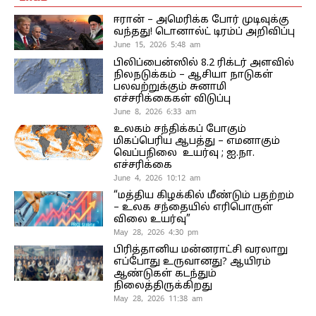
ஈரான் – அமெரிக்க போர் முடிவுக்கு
வந்தது! டொனால்ட் டிரம்ப் அறிவிப்பு
June 15, 2026 5:48 am
பிலிப்பைன்ஸில் 8.2 ரிக்டர் அளவில்
நிலநடுக்கம் – ஆசியா நாடுகள்
பலவற்றுக்கும் சுனாமி
எச்சரிக்கைகள் விடுப்பு
June 8, 2026 6:33 am
உலகம் சந்திக்கப் போகும்
மிகப்பெரிய ஆபத்து – எமனாகும்
வெப்பநிலை உயர்வு ; ஐ.நா.
எச்சரிக்கை
June 4, 2026 10:12 am
“மத்திய கிழக்கில் மீண்டும் பதற்றம்
– உலக சந்தையில் எரிபொருள்
விலை உயர்வு”
May 28, 2026 4:30 pm
பிரித்தானிய மன்னராட்சி வரலாறு
எப்போது உருவானது? ஆயிரம்
ஆண்டுகள் கடந்தும்
நிலைத்திருக்கிறது
May 28, 2026 11:38 am