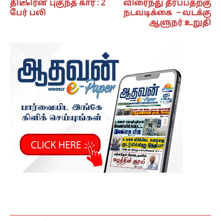
திடீரென புகுந்த கார் : 2
விரைந்து தீர்ப்பதற்கு
பேர் பலி
நடவடிக்கை – வடக்கு
ஆளுநர் உறுதி