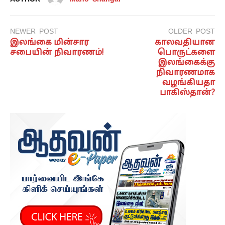
NEWER POST
OLDER POST
இலங்கை மின்சார
காலவதியான
சபையின் நிவாரணம்!
பொருட்களை
இலங்கைக்கு
நிவாரணமாக
வழங்கியதா
பாகிஸ்தான்?