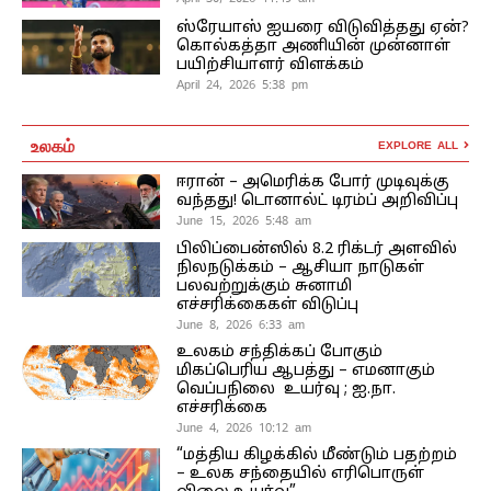
ஸ்ரேயாஸ் ஐயரை விடுவித்தது ஏன்?
கொல்கத்தா அணியின் முன்னாள்
பயிற்சியாளர் விளக்கம்
April 24, 2026 5:38 pm
உலகம்
EXPLORE ALL
ஈரான் – அமெரிக்க போர் முடிவுக்கு
வந்தது! டொனால்ட் டிரம்ப் அறிவிப்பு
June 15, 2026 5:48 am
பிலிப்பைன்ஸில் 8.2 ரிக்டர் அளவில்
நிலநடுக்கம் – ஆசியா நாடுகள்
பலவற்றுக்கும் சுனாமி
எச்சரிக்கைகள் விடுப்பு
June 8, 2026 6:33 am
உலகம் சந்திக்கப் போகும்
மிகப்பெரிய ஆபத்து – எமனாகும்
வெப்பநிலை உயர்வு ; ஐ.நா.
எச்சரிக்கை
June 4, 2026 10:12 am
“மத்திய கிழக்கில் மீண்டும் பதற்றம்
– உலக சந்தையில் எரிபொருள்