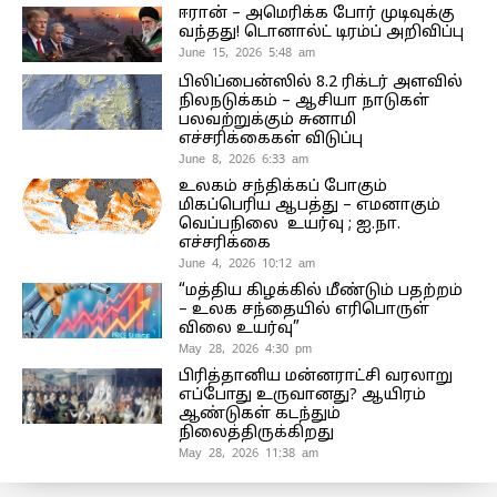
ஈரான் – அமெரிக்க போர் முடிவுக்கு
வந்தது! டொனால்ட் டிரம்ப் அறிவிப்பு
June 15, 2026 5:48 am
பிலிப்பைன்ஸில் 8.2 ரிக்டர் அளவில்
நிலநடுக்கம் – ஆசியா நாடுகள்
பலவற்றுக்கும் சுனாமி
எச்சரிக்கைகள் விடுப்பு
June 8, 2026 6:33 am
உலகம் சந்திக்கப் போகும்
மிகப்பெரிய ஆபத்து – எமனாகும்
வெப்பநிலை உயர்வு ; ஐ.நா.
எச்சரிக்கை
June 4, 2026 10:12 am
“மத்திய கிழக்கில் மீண்டும் பதற்றம்
– உலக சந்தையில் எரிபொருள்
விலை உயர்வு”
May 28, 2026 4:30 pm
பிரித்தானிய மன்னராட்சி வரலாறு
எப்போது உருவானது? ஆயிரம்
ஆண்டுகள் கடந்தும்
நிலைத்திருக்கிறது
May 28, 2026 11:38 am