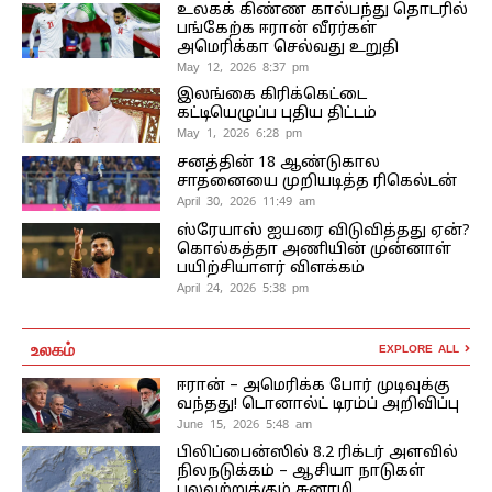
உலகக் கிண்ண கால்பந்து தொடரில்
பங்கேற்க ஈரான் வீரர்கள்
அமெரிக்கா செல்வது உறுதி
May 12, 2026 8:37 pm
இலங்கை கிரிக்கெட்டை
கட்டியெழுப்ப புதிய திட்டம்
May 1, 2026 6:28 pm
சனத்தின் 18 ஆண்டுகால
சாதனையை முறியடித்த ரிகெல்டன்
April 30, 2026 11:49 am
ஸ்ரேயாஸ் ஐயரை விடுவித்தது ஏன்?
கொல்கத்தா அணியின் முன்னாள்
பயிற்சியாளர் விளக்கம்
April 24, 2026 5:38 pm
உலகம்
EXPLORE ALL
ஈரான் – அமெரிக்க போர் முடிவுக்கு
வந்தது! டொனால்ட் டிரம்ப் அறிவிப்பு
June 15, 2026 5:48 am
பிலிப்பைன்ஸில் 8.2 ரிக்டர் அளவில்
நிலநடுக்கம் – ஆசியா நாடுகள்
பலவற்றுக்கும் சுனாமி