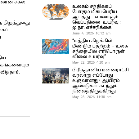
்திலான சகல
உலகம் சந்திக்கப்
போகும் மிகப்பெரிய
ஆபத்து – எமனாகும்
வெப்பநிலை உயர்வு ;
 நிறுத்துவது
ஐ.நா. எச்சரிக்கை
கைப்
June 4, 2026 10:12 am
்
“மத்திய கிழக்கில்
மீண்டும் பதற்றம் – உலக
சந்தையில் எரிபொருள்
விலை உயர்வு”
திய
May 28, 2026 4:30 pm
்கங்களையும்
பிரித்தானிய மன்னராட்சி
ித்தார்.
வரலாறு எப்போது
உருவானது? ஆயிரம்
ஆண்டுகள் கடந்தும்
நிலைத்திருக்கிறது
May 28, 2026 11:38 am