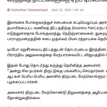
வர்த்தகத் திட்டங்களுக்கு ஏற்ப டிப்ப
Nishanthan Subramaniyam
April 22, 2025 1:46 pm
இலங்கை போக்குவரத்துச் சபையைக் கட்டியெழுப்பும் அரச
தயாரிக்கப்பட்ட வணிகத் திட்டத்திற்கு (Business Plan) ஏற
எடுத்துள்ளதாக போக்குவரத்து, நெடுஞ்சாலைகள், துறைம
பாராளுமன்றத்தின் சபை முதல்வர் பிமல் ரத்நாயக்க தெரிவ
டிப்போ மறுசீரமைப்பு திட்டத்துடன் தொடர்புடைய இரத்த
பிராந்திய அலுவலகத்தை மேற்பார்வையிட்ட விஜயத்தில் ந
இதன் போது தொடர்ந்து கருத்து தெரிவித்த அமைச்சர்;
‘”அன்று சில நபர்கள் திருட்டுக்கு பங்களிப்பு செய்தார்
ஆட்கள் பெரிய பெரிய அளவில் திருட்டை மேற்கொள்ளும் போ
பழக்கப்பட்டார்கள்.
அமைச்சர் திருட்டை மேற்கொண்டு நிறுவனத்தை அழிப்பதை
தோன்றுவதில்லை.