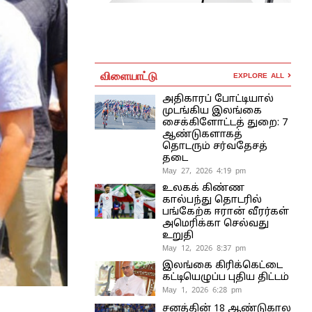
விளையாட்டு
EXPLORE ALL
அதிகாரப் போட்டியால்
முடங்கிய இலங்கை
சைக்கிளோட்டத் துறை: 7
ஆண்டுகளாகத்
தொடரும் சர்வதேசத்
தடை
May 27, 2026 4:19 pm
உலகக் கிண்ண
கால்பந்து தொடரில்
பங்கேற்க ஈரான் வீரர்கள்
அமெரிக்கா செல்வது
உறுதி
May 12, 2026 8:37 pm
இலங்கை கிரிக்கெட்டை
கட்டியெழுப்ப புதிய திட்டம்
May 1, 2026 6:28 pm
சனத்தின் 18 ஆண்டுகால