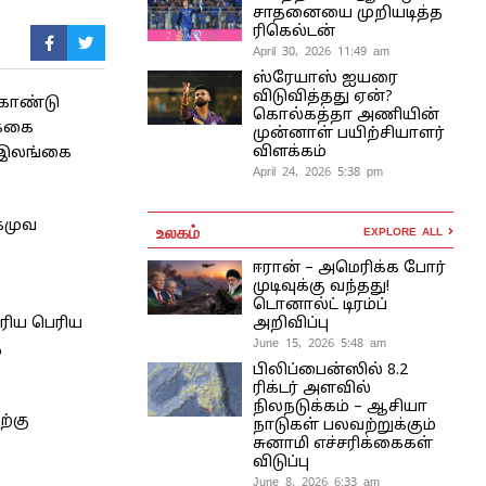
சாதனையை முறியடித்த
ரிகெல்டன்
April 30, 2026 11:49 am
ஸ்ரேயாஸ் ஐயரை
விடுவித்தது ஏன்?
 கொண்டு
கொல்கத்தா அணியின்
ிக்கை
முன்னாள் பயிற்சியாளர்
விளக்கம்
் இலங்கை
April 24, 2026 5:38 pm
ரகமுவ
உலகம்
EXPLORE ALL
ஈரான் – அமெரிக்க போர்
முடிவுக்கு வந்தது!
டொனால்ட் டிரம்ப்
ெரிய பெரிய
அறிவிப்பு
June 15, 2026 5:48 am
ு
பிலிப்பைன்ஸில் 8.2
ரிக்டர் அளவில்
நிலநடுக்கம் – ஆசியா
ற்கு
நாடுகள் பலவற்றுக்கும்
சுனாமி எச்சரிக்கைகள்
விடுப்பு
June 8, 2026 6:33 am