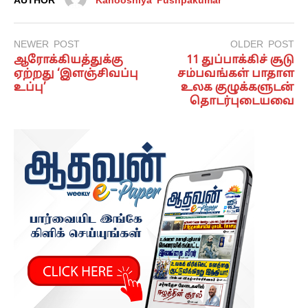
AUTHOR
Kanooshiya Pushpakumar
NEWER POST
OLDER POST
ஆரோக்கியத்துக்கு
11 துப்பாக்கிச் சூடு
ஏற்றது ‘இளஞ்சிவப்பு
சம்பவங்கள் பாதாள
உப்பு’
உலக குழுக்களுடன்
தொடர்புடையவை