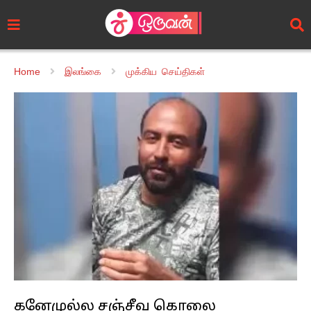
Home
இலங்கை
முக்கிய செய்திகள்
கனேமுல்ல சஞ்சீவ கொலை