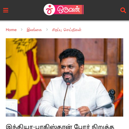
Home
இலங்கை
சிறப்பு செய்திகள்
இந்தியா-பாகிஸ்தான் போர் நிறுத்த