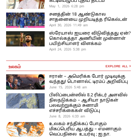
கட்டியெழுப்ப புதிய திட்டம்
May 1, 2026 6:28 pm
சனத்தின் 18 ஆண்டுகால
சாதனையை முறியடித்த ரிகெல்டன்
April 30, 2026 11:49 am
ஸ்ரேயாஸ் ஐயரை விடுவித்தது ஏன்?
கொல்கத்தா அணியின் முன்னாள்
பயிற்சியாளர் விளக்கம்
April 24, 2026 5:38 pm
உலகம்
EXPLORE ALL
ஈரான் – அமெரிக்க போர் முடிவுக்கு
வந்தது! டொனால்ட் டிரம்ப் அறிவிப்பு
June 15, 2026 5:48 am
பிலிப்பைன்ஸில் 8.2 ரிக்டர் அளவில்
நிலநடுக்கம் – ஆசியா நாடுகள்
பலவற்றுக்கும் சுனாமி
எச்சரிக்கைகள் விடுப்பு
June 8, 2026 6:33 am
உலகம் சந்திக்கப் போகும்
மிகப்பெரிய ஆபத்து – எமனாகும்
வெப்பநிலை உயர்வு ; ஐ.நா.