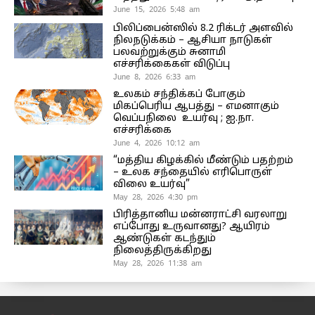
June 15, 2026 5:48 am
பிலிப்பைன்ஸில் 8.2 ரிக்டர் அளவில்
நிலநடுக்கம் – ஆசியா நாடுகள்
பலவற்றுக்கும் சுனாமி
எச்சரிக்கைகள் விடுப்பு
June 8, 2026 6:33 am
உலகம் சந்திக்கப் போகும்
மிகப்பெரிய ஆபத்து – எமனாகும்
வெப்பநிலை உயர்வு ; ஐ.நா.
எச்சரிக்கை
June 4, 2026 10:12 am
“மத்திய கிழக்கில் மீண்டும் பதற்றம்
– உலக சந்தையில் எரிபொருள்
விலை உயர்வு”
May 28, 2026 4:30 pm
பிரித்தானிய மன்னராட்சி வரலாறு
எப்போது உருவானது? ஆயிரம்
ஆண்டுகள் கடந்தும்
நிலைத்திருக்கிறது
May 28, 2026 11:38 am