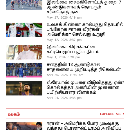
இலங்கை சைக்கிளோட்டத் துறை: 7
ஆண்டுகளாகத் தொடரும்
சர்வதேசத் தடை
May 27, 2026 4:19 pm
உலகக் கிண்ண கால்பந்து தொடரில்
பங்கேற்க ஈரான் வீரர்கள்
அமெரிக்கா செல்வது உறுதி
May 12, 2026 8:37 pm
இலங்கை கிரிக்கெட்டை
கட்டியெழுப்ப புதிய திட்டம்
May 1, 2026 6:28 pm
சனத்தின் 18 ஆண்டுகால
சாதனையை முறியடித்த ரிகெல்டன்
April 30, 2026 11:49 am
ஸ்ரேயாஸ் ஐயரை விடுவித்தது ஏன்?
கொல்கத்தா அணியின் முன்னாள்
பயிற்சியாளர் விளக்கம்
April 24, 2026 5:38 pm
உலகம்
EXPLORE ALL
ஈரான் – அமெரிக்க போர் முடிவுக்கு
வந்தது! டொனால்ட் டிரம்ப் அறிவிப்பு