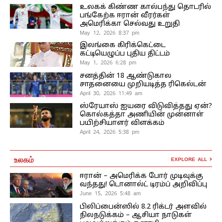
உலகக் கிண்ண கால்பந்து தொடரில்
பங்கேற்க ஈரான் வீரர்கள்
அமெரிக்கா செல்வது உறுதி
May 12, 2026 8:37 pm
இலங்கை கிரிக்கெட்டை
கட்டியெழுப்ப புதிய திட்டம்
May 1, 2026 6:28 pm
சனத்தின் 18 ஆண்டுகால
சாதனையை முறியடித்த ரிகெல்டன்
April 30, 2026 11:49 am
ஸ்ரேயாஸ் ஐயரை விடுவித்தது ஏன்?
கொல்கத்தா அணியின் முன்னாள்
பயிற்சியாளர் விளக்கம்
April 24, 2026 5:38 pm
உலகம்
EXPLORE ALL
ஈரான் – அமெரிக்க போர் முடிவுக்கு
வந்தது! டொனால்ட் டிரம்ப் அறிவிப்பு
June 15, 2026 5:48 am
பிலிப்பைன்ஸில் 8.2 ரிக்டர் அளவில்
நிலநடுக்கம் – ஆசியா நாடுகள்