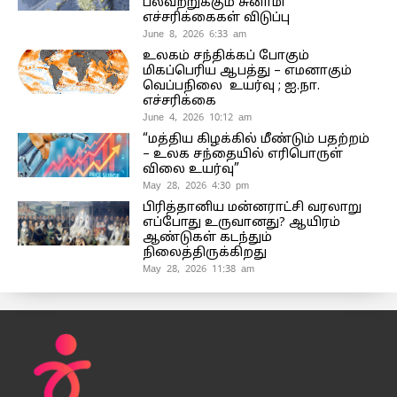
பலவற்றுக்கும் சுனாமி
எச்சரிக்கைகள் விடுப்பு
June 8, 2026 6:33 am
உலகம் சந்திக்கப் போகும்
மிகப்பெரிய ஆபத்து – எமனாகும்
வெப்பநிலை உயர்வு ; ஐ.நா.
எச்சரிக்கை
June 4, 2026 10:12 am
“மத்திய கிழக்கில் மீண்டும் பதற்றம்
– உலக சந்தையில் எரிபொருள்
விலை உயர்வு”
May 28, 2026 4:30 pm
பிரித்தானிய மன்னராட்சி வரலாறு
எப்போது உருவானது? ஆயிரம்
ஆண்டுகள் கடந்தும்
நிலைத்திருக்கிறது
May 28, 2026 11:38 am