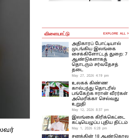
விளையாட்டு
EXPLORE ALL
அதிகாரப் போட்டியால்
முடங்கிய இலங்கை
சைக்கிளோட்டத் துறை: 7
ஆண்டுகளாகத்
தொடரும் சர்வதேசத்
தடை
May 27, 2026 4:19 pm
உலகக் கிண்ண
கால்பந்து தொடரில்
பங்கேற்க ஈரான் வீரர்கள்
அமெரிக்கா செல்வது
உறுதி
May 12, 2026 8:37 pm
இலங்கை கிரிக்கெட்டை
கட்டியெழுப்ப புதிய திட்டம்
May 1, 2026 6:28 pm
ைவர்
சனத்தின் 18 ஆண்டுகால