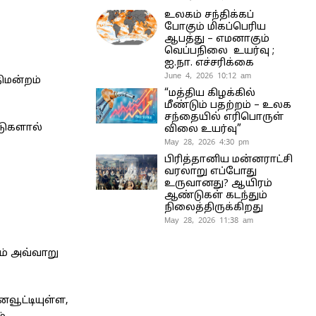
உலகம் சந்திக்கப்
போகும் மிகப்பெரிய
ஆபத்து – எமனாகும்
வெப்பநிலை உயர்வு ;
ஐ.நா. எச்சரிக்கை
June 4, 2026 10:12 am
ிமன்றம்
“மத்திய கிழக்கில்
மீண்டும் பதற்றம் – உலக
சந்தையில் எரிபொருள்
டுகளால்
விலை உயர்வு”
May 28, 2026 4:30 pm
பிரித்தானிய மன்னராட்சி
வரலாறு எப்போது
உருவானது? ஆயிரம்
ஆண்டுகள் கடந்தும்
நிலைத்திருக்கிறது
May 28, 2026 11:38 am
ம் அவ்வாறு
வூட்டியுள்ள,