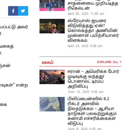
சாதனையை முறியடித்த
ரிகெல்டன்
April 30, 2026 11:49 am
ஸ்ரேயாஸ் ஐயரை
விடுவித்தது ஏன்?
ப்பட்டு அவர்
கொல்கத்தா அணியின்
.
முன்னாள் பயிற்சியாளர்
விளக்கம்
April 24, 2026 5:38 pm
ங்கைத்
.
உலகம்
EXPLORE ALL
ஞ்சன்
ஈரான் – அமெரிக்க போர்
முடிவுக்கு வந்தது!
டொனால்ட் டிரம்ப்
்வுகள்” என்ற
அறிவிப்பு
June 15, 2026 5:48 am
பிலிப்பைன்ஸில் 8.2
ரிக்டர் அளவில்
்கை
நிலநடுக்கம் – ஆசியா
நாடுகள் பலவற்றுக்கும்
சுனாமி எச்சரிக்கைகள்
விடுப்பு
June 8, 2026 6:33 am