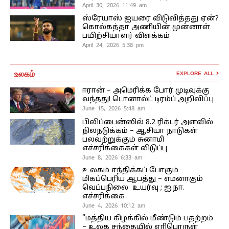
April 30, 2026 11:49 am
ஸ்ரேயாஸ் ஐயரை விடுவித்தது ஏன்?
கொல்கத்தா அணியின் முன்னாள்
பயிற்சியாளர் விளக்கம்
April 24, 2026 5:38 pm
உலகம்
EXPLORE ALL
ஈரான் – அமெரிக்க போர் முடிவுக்கு
வந்தது! டொனால்ட் டிரம்ப் அறிவிப்பு
June 15, 2026 5:48 am
பிலிப்பைன்ஸில் 8.2 ரிக்டர் அளவில்
நிலநடுக்கம் – ஆசியா நாடுகள்
பலவற்றுக்கும் சுனாமி
எச்சரிக்கைகள் விடுப்பு
June 8, 2026 6:33 am
உலகம் சந்திக்கப் போகும்
மிகப்பெரிய ஆபத்து – எமனாகும்
வெப்பநிலை உயர்வு ; ஐ.நா.
எச்சரிக்கை
June 4, 2026 10:12 am
“மத்திய கிழக்கில் மீண்டும் பதற்றம்
– உலக சந்தையில் எரிபொருள்