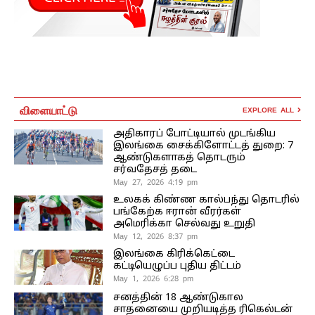
விளையாட்டு
EXPLORE ALL
அதிகாரப் போட்டியால் முடங்கிய
இலங்கை சைக்கிளோட்டத் துறை: 7
ஆண்டுகளாகத் தொடரும்
சர்வதேசத் தடை
May 27, 2026 4:19 pm
உலகக் கிண்ண கால்பந்து தொடரில்
பங்கேற்க ஈரான் வீரர்கள்
அமெரிக்கா செல்வது உறுதி
May 12, 2026 8:37 pm
இலங்கை கிரிக்கெட்டை
கட்டியெழுப்ப புதிய திட்டம்
May 1, 2026 6:28 pm
சனத்தின் 18 ஆண்டுகால
சாதனையை முறியடித்த ரிகெல்டன்