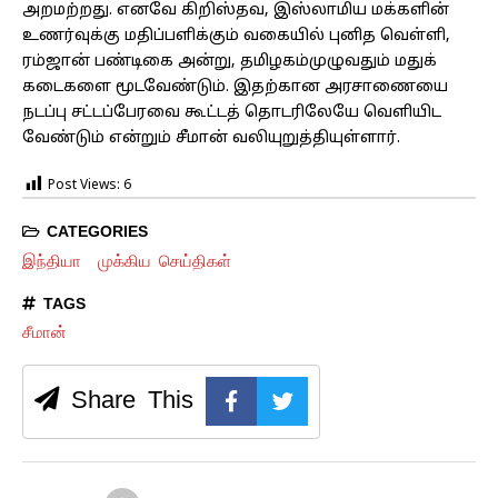
அறமற்​றது. எனவே கிறிஸ்தவ, இஸ்லாமிய மக்​களின்
உணர்​வுக்கு மதிப்​பளிக்​கும் வகை​யில் புனித வெள்ளி,
ரம்ஜான் பண்​டிகை அன்​று, தமிழகம்முழுவதும் மதுக்​
கடைகளை மூடவேண்​டும். இதற்கான அரசாணையை
நடப்பு சட்​டப்​பேரவை கூட்​டத் தொடரிலேயே வெளி​யிட
வேண்​டும் என்றும் சீமான் வலி​யுறுத்​தி​யுள்​ளார்​.
Post Views:
6
CATEGORIES
இந்தியா
முக்கிய செய்திகள்
TAGS
சீமான்
Share This