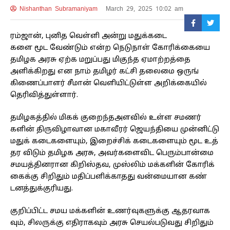
Nishanthan Subramaniyam
March 29, 2025 10:02 am
ரம்​ஜான், புனித வெள்ளி அன்று மதுக்​கடை
களை மூட வேண்​டும் என்ற நெடுநாள் கோரிக்​கையை
தமிழக அரசு ஏற்க மறுப்​பது மிகுந்த ஏமாற்​றத்​தை​
அளிக்கிறது என நாம் தமிழர் கட்சி தலைமை ஒருங்​
கிணைப்​பாளர் சீமான் வெளி​யிட்டுள்ள அறிக்​கை​யில்
தெரிவித்துள்ளார்.
தமிழகத்​தில் மிகக் குறைந்தஅளவில் உள்ள சமணர்​
களின் திரு​விழா​வான மகாவீரர் ஜெயந்​தியை முன்​னிட்டு
மதுக் கடைகளை​யும், இறைச்​சிக் கடைகளையும் மூட உத்​
தர​ விடும் தமிழக அரசு, அவர்​களைவிட பெரும்​பான்மை
சமயத்​தின​ரான கிறிஸ்​தவ, முஸ்​லிம் மக்​களின் கோரிக்​
கைக்கு சிறிதும் மதிப்​பளிக்​காதது வன்​மை​யான கண்​
டனத்​துக்​குரியது.
குறிப்​பிட்ட சமய மக்​களின் உணர்​வு​களுக்கு ஆதர​வாக​
வும், சிலருக்கு எதி​ராக​வும் அரசு செயல்​படு​வது சிறிதும்