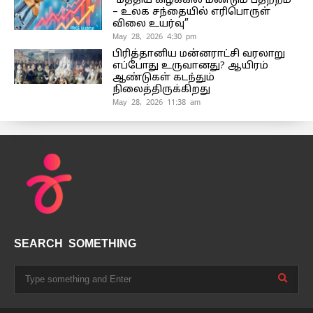
“மத்திய கிழக்கில் மீண்டும் பதற்றம்
– உலக சந்தையில் எரிபொருள்
விலை உயர்வு”
May 28, 2026 4:30 pm
பிரித்தானிய மன்னராட்சி வரலாறு
எப்போது உருவானது? ஆயிரம்
ஆண்டுகள் கடந்தும்
நிலைத்திருக்கிறது
May 28, 2026 11:38 am
SEARCH SOMETHING