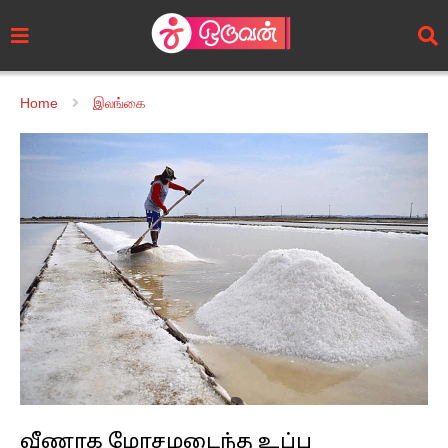
Home
இலங்கை
வீணாக மோசமடைந்த உப்பு