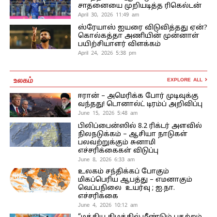
சாதனையை முறியடித்த ரிகெல்டன்
April 30, 2026 11:49 am
ஸ்ரேயாஸ் ஐயரை விடுவித்தது ஏன்?
கொல்கத்தா அணியின் முன்னாள்
பயிற்சியாளர் விளக்கம்
April 24, 2026 5:38 pm
உலகம்
EXPLORE ALL
ஈரான் – அமெரிக்க போர் முடிவுக்கு
வந்தது! டொனால்ட் டிரம்ப் அறிவிப்பு
June 15, 2026 5:48 am
பிலிப்பைன்ஸில் 8.2 ரிக்டர் அளவில்
நிலநடுக்கம் – ஆசியா நாடுகள்
பலவற்றுக்கும் சுனாமி
எச்சரிக்கைகள் விடுப்பு
June 8, 2026 6:33 am
உலகம் சந்திக்கப் போகும்
மிகப்பெரிய ஆபத்து – எமனாகும்
வெப்பநிலை உயர்வு ; ஐ.நா.
எச்சரிக்கை
June 4, 2026 10:12 am