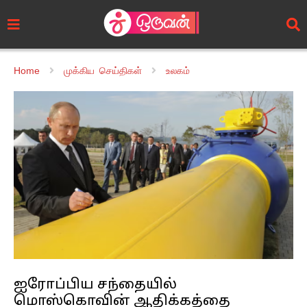
Home
முக்கிய செய்திகள்
உலகம்
ஐரோப்பிய சந்தையில்
மொஸ்கொவின் ஆதிக்கத்தை