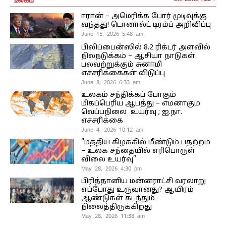
ஈரான் – அமெரிக்க போர் முடிவுக்கு
வந்தது! டொனால்ட் டிரம்ப் அறிவிப்பு
June 15, 2026 5:48 am
பிலிப்பைன்ஸில் 8.2 ரிக்டர் அளவில்
நிலநடுக்கம் – ஆசியா நாடுகள்
பலவற்றுக்கும் சுனாமி
எச்சரிக்கைகள் விடுப்பு
June 8, 2026 6:33 am
உலகம் சந்திக்கப் போகும்
மிகப்பெரிய ஆபத்து – எமனாகும்
வெப்பநிலை உயர்வு ; ஐ.நா.
எச்சரிக்கை
June 4, 2026 10:12 am
“மத்திய கிழக்கில் மீண்டும் பதற்றம்
– உலக சந்தையில் எரிபொருள்
விலை உயர்வு”
May 28, 2026 4:30 pm
பிரித்தானிய மன்னராட்சி வரலாறு
எப்போது உருவானது? ஆயிரம்
ஆண்டுகள் கடந்தும்
நிலைத்திருக்கிறது
May 28, 2026 11:38 am