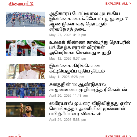
விளையாட்டு
EXPLORE ALL
அதிகாரப் போட்டியால் முடங்கிய
இலங்கை சைக்கிளோட்டத் துறை: 7
ஆண்டுகளாகத் தொடரும்
சர்வதேசத் தடை
May 27, 2026 4:19 pm
உலகக் கிண்ண கால்பந்து தொடரில்
பங்கேற்க ஈரான் வீரர்கள்
அமெரிக்கா செல்வது உறுதி
May 12, 2026 8:37 pm
இலங்கை கிரிக்கெட்டை
கட்டியெழுப்ப புதிய திட்டம்
May 1, 2026 6:28 pm
சனத்தின் 18 ஆண்டுகால
சாதனையை முறியடித்த ரிகெல்டன்
April 30, 2026 11:49 am
ஸ்ரேயாஸ் ஐயரை விடுவித்தது ஏன்?
கொல்கத்தா அணியின் முன்னாள்
பயிற்சியாளர் விளக்கம்
April 24, 2026 5:38 pm
உலகம்
EXPLORE ALL