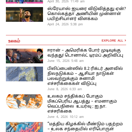
April 30, 2026 11:49 am
ஸ்ரேயாஸ் ஐயரை விடுவித்தது ஏன்?
கொல்கத்தா அணியின் முன்னாள்
பயிற்சியாளர் விளக்கம்
April 24, 2026 5:38 pm
உலகம்
EXPLORE ALL
ஈரான் – அமெரிக்க போர் முடிவுக்கு
வந்தது! டொனால்ட் டிரம்ப் அறிவிப்பு
June 15, 2026 5:48 am
பிலிப்பைன்ஸில் 8.2 ரிக்டர் அளவில்
நிலநடுக்கம் – ஆசியா நாடுகள்
பலவற்றுக்கும் சுனாமி
எச்சரிக்கைகள் விடுப்பு
June 8, 2026 6:33 am
உலகம் சந்திக்கப் போகும்
மிகப்பெரிய ஆபத்து – எமனாகும்
வெப்பநிலை உயர்வு ; ஐ.நா.
எச்சரிக்கை
June 4, 2026 10:12 am
“மத்திய கிழக்கில் மீண்டும் பதற்றம்
– உலக சந்தையில் எரிபொருள்