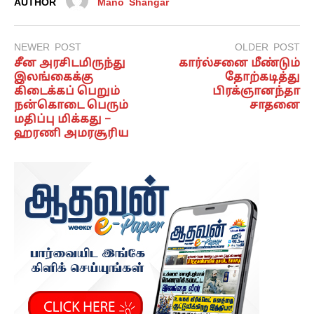
AUTHOR
Mano Shangar
NEWER POST
OLDER POST
சீன அரசிடமிருந்து
கார்ல்சனை மீண்டும்
இலங்கைக்கு
தோற்கடித்து
கிடைக்கப் பெறும்
பிரக்ஞானந்தா
நன்கொடை பெரும்
சாதனை
மதிப்பு மிக்கது –
ஹரணி அமரசூரிய