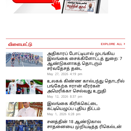
விளையாட்டு
EXPLORE ALL
அதிகாரப் போட்டியால் முடங்கிய
இலங்கை சைக்கிளோட்டத் துறை: 7
ஆண்டுகளாகத் தொடரும்
சர்வதேசத் தடை
May 27, 2026 4:19 pm
உலகக் கிண்ண கால்பந்து தொடரில்
பங்கேற்க ஈரான் வீரர்கள்
அமெரிக்கா செல்வது உறுதி
May 12, 2026 8:37 pm
இலங்கை கிரிக்கெட்டை
கட்டியெழுப்ப புதிய திட்டம்
May 1, 2026 6:28 pm
சனத்தின் 18 ஆண்டுகால
சாதனையை முறியடித்த ரிகெல்டன்