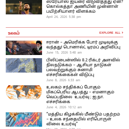
ஸ்ரேயாஸ் ஐயரை விடுவித்தது ஏன்?
கொல்கத்தா அணியின் முன்னாள்
பயிற்சியாளர் விளக்கம்
April 24, 2026 5:38 pm
உலகம்
EXPLORE ALL
ஈரான் – அமெரிக்க போர் முடிவுக்கு
வந்தது! டொனால்ட் டிரம்ப் அறிவிப்பு
June 15, 2026 5:48 am
பிலிப்பைன்ஸில் 8.2 ரிக்டர் அளவில்
நிலநடுக்கம் – ஆசியா நாடுகள்
பலவற்றுக்கும் சுனாமி
எச்சரிக்கைகள் விடுப்பு
June 8, 2026 6:33 am
உலகம் சந்திக்கப் போகும்
மிகப்பெரிய ஆபத்து – எமனாகும்
வெப்பநிலை உயர்வு ; ஐ.நா.
எச்சரிக்கை
June 4, 2026 10:12 am
“மத்திய கிழக்கில் மீண்டும் பதற்றம்
– உலக சந்தையில் எரிபொருள்
விலை உயர்வு”