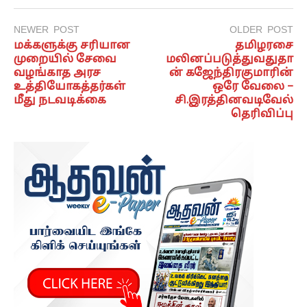
NEWER POST
OLDER POST
மக்களுக்கு சரியான
தமிழரசை
முறையில் சேவை
மலினப்படுத்துவதுதா
வழங்காத அரச
ன் கஜேந்திரகுமாரின்
உத்தியோகத்தர்கள்
ஒரே வேலை –
மீது நடவடிக்கை
சி.இரத்தினவடிவேல்
தெரிவிப்பு