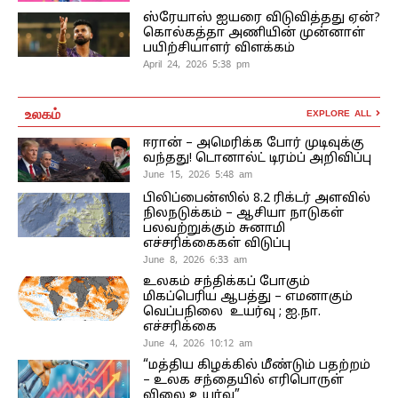
ஸ்ரேயாஸ் ஐயரை விடுவித்தது ஏன்?
கொல்கத்தா அணியின் முன்னாள்
பயிற்சியாளர் விளக்கம்
April 24, 2026 5:38 pm
உலகம்
EXPLORE ALL
ஈரான் – அமெரிக்க போர் முடிவுக்கு
வந்தது! டொனால்ட் டிரம்ப் அறிவிப்பு
June 15, 2026 5:48 am
பிலிப்பைன்ஸில் 8.2 ரிக்டர் அளவில்
நிலநடுக்கம் – ஆசியா நாடுகள்
பலவற்றுக்கும் சுனாமி
எச்சரிக்கைகள் விடுப்பு
June 8, 2026 6:33 am
உலகம் சந்திக்கப் போகும்
மிகப்பெரிய ஆபத்து – எமனாகும்
வெப்பநிலை உயர்வு ; ஐ.நா.
எச்சரிக்கை
June 4, 2026 10:12 am
“மத்திய கிழக்கில் மீண்டும் பதற்றம்
– உலக சந்தையில் எரிபொருள்
விலை உயர்வு”