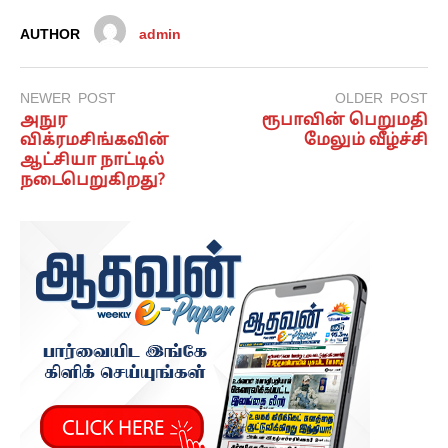
AUTHOR
admin
NEWER POST
OLDER POST
அநுர
ரூபாவின் பெறுமதி
விக்ரமசிங்கவின்
மேலும் வீழ்ச்சி
ஆட்சியா நாட்டில்
நடைபெறுகிறது?