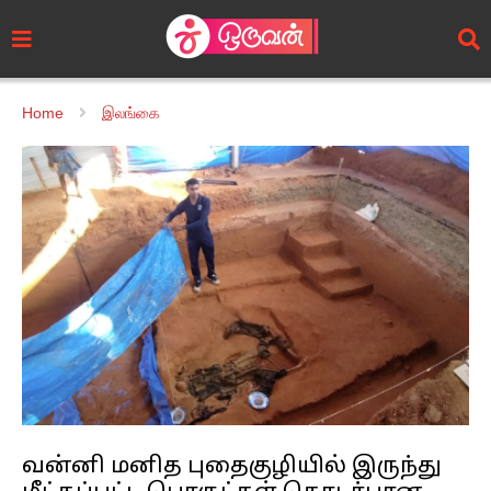
Home
இலங்கை
வன்னி மனித புதைகுழியில் இருந்து