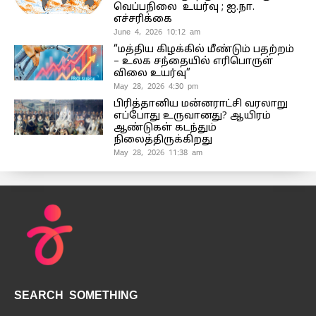
வெப்பநிலை உயர்வு ; ஐ.நா.
எச்சரிக்கை
June 4, 2026 10:12 am
“மத்திய கிழக்கில் மீண்டும் பதற்றம்
– உலக சந்தையில் எரிபொருள்
விலை உயர்வு”
May 28, 2026 4:30 pm
பிரித்தானிய மன்னராட்சி வரலாறு
எப்போது உருவானது? ஆயிரம்
ஆண்டுகள் கடந்தும்
நிலைத்திருக்கிறது
May 28, 2026 11:38 am
SEARCH SOMETHING