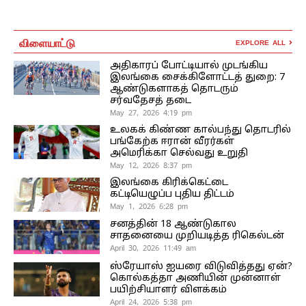
விளையாட்டு
EXPLORE ALL
அதிகாரப் போட்டியால் முடங்கிய
இலங்கை சைக்கிளோட்டத் துறை: 7
ஆண்டுகளாகத் தொடரும்
சர்வதேசத் தடை
May 27, 2026 4:19 pm
உலகக் கிண்ண கால்பந்து தொடரில்
பங்கேற்க ஈரான் வீரர்கள்
அமெரிக்கா செல்வது உறுதி
May 12, 2026 8:37 pm
இலங்கை கிரிக்கெட்டை
கட்டியெழுப்ப புதிய திட்டம்
May 1, 2026 6:28 pm
சனத்தின் 18 ஆண்டுகால
சாதனையை முறியடித்த ரிகெல்டன்
April 30, 2026 11:49 am
ஸ்ரேயாஸ் ஐயரை விடுவித்தது ஏன்?
கொல்கத்தா அணியின் முன்னாள்
பயிற்சியாளர் விளக்கம்
April 24, 2026 5:38 pm