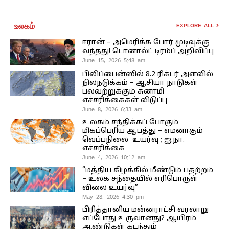
உலகம்
EXPLORE ALL
ஈரான் – அமெரிக்க போர் முடிவுக்கு
வந்தது! டொனால்ட் டிரம்ப் அறிவிப்பு
June 15, 2026 5:48 am
பிலிப்பைன்ஸில் 8.2 ரிக்டர் அளவில்
நிலநடுக்கம் – ஆசியா நாடுகள்
பலவற்றுக்கும் சுனாமி
எச்சரிக்கைகள் விடுப்பு
June 8, 2026 6:33 am
உலகம் சந்திக்கப் போகும்
மிகப்பெரிய ஆபத்து – எமனாகும்
வெப்பநிலை உயர்வு ; ஐ.நா.
எச்சரிக்கை
June 4, 2026 10:12 am
“மத்திய கிழக்கில் மீண்டும் பதற்றம்
– உலக சந்தையில் எரிபொருள்
விலை உயர்வு”
May 28, 2026 4:30 pm
பிரித்தானிய மன்னராட்சி வரலாறு
எப்போது உருவானது? ஆயிரம்
ஆண்டுகள் கடந்தும்