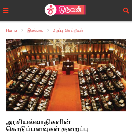
Home
இலங்கை
சிறப்பு செய்திகள்
அரசியல்வாதிகளின்
கொடுப்பனவுகள் குறைப்பு