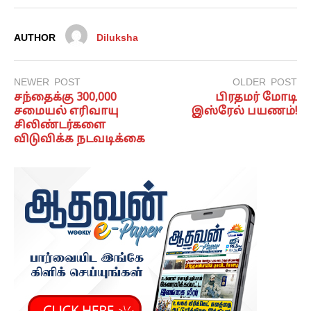
AUTHOR
Diluksha
NEWER POST
OLDER POST
சந்தைக்கு 300,000
பிரதமர் மோடி
சமையல் எரிவாயு
இஸ்ரேல் பயணம்!
சிலிண்டர்களை
விடுவிக்க நடவடிக்கை