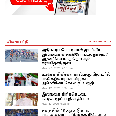
விளையாட்டு
EXPLORE ALL
அதிகாரப் போட்டியால் முடங்கிய
இலங்கை சைக்கிளோட்டத் துறை: 7
ஆண்டுகளாகத் தொடரும்
சர்வதேசத் தடை
May 27, 2026 4:19 pm
உலகக் கிண்ண கால்பந்து தொடரில்
பங்கேற்க ஈரான் வீரர்கள்
அமெரிக்கா செல்வது உறுதி
May 12, 2026 8:37 pm
இலங்கை கிரிக்கெட்டை
கட்டியெழுப்ப புதிய திட்டம்
May 1, 2026 6:28 pm
சனத்தின் 18 ஆண்டுகால
சாதனையை முறியடித்த ரிகெல்டன்