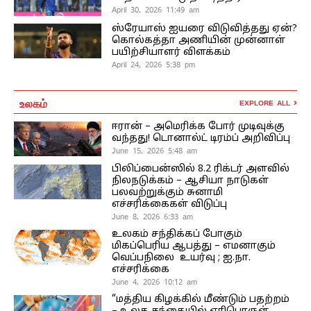
April 30, 2026 11:49 am
ஸ்ரேயாஸ் ஐயரை விடுவித்தது ஏன்?
கொல்கத்தா அணியின் முன்னாள்
பயிற்சியாளர் விளக்கம்
April 24, 2026 5:38 pm
உலகம்
EXPLORE ALL
ஈரான் – அமெரிக்க போர் முடிவுக்கு
வந்தது! டொனால்ட் டிரம்ப் அறிவிப்பு
June 15, 2026 5:48 am
பிலிப்பைன்ஸில் 8.2 ரிக்டர் அளவில்
நிலநடுக்கம் – ஆசியா நாடுகள்
பலவற்றுக்கும் சுனாமி
எச்சரிக்கைகள் விடுப்பு
June 8, 2026 6:33 am
உலகம் சந்திக்கப் போகும்
மிகப்பெரிய ஆபத்து – எமனாகும்
வெப்பநிலை உயர்வு ; ஐ.நா.
எச்சரிக்கை
June 4, 2026 10:12 am
“மத்திய கிழக்கில் மீண்டும் பதற்றம்