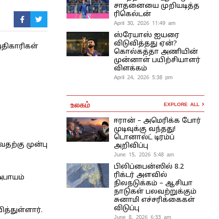
சாதனையை முறியடித்த
ரிகெல்டன்
April 30, 2026 11:49 am
ஸ்ரேயாஸ் ஐயரை
விடுவித்தது ஏன்?
அதிகாரிகள்
கொல்கத்தா அணியின்
முன்னாள் பயிற்சியாளர்
விளக்கம்
April 24, 2026 5:38 pm
உலகம்
EXPLORE ALL
ஈரான் – அமெரிக்க போர்
முடிவுக்கு வந்தது!
டொனால்ட் டிரம்ப்
தற்கு முன்பு
அறிவிப்பு
June 15, 2026 5:48 am
பிலிப்பைன்ஸில் 8.2
ரிக்டர் அளவில்
 அபாயம்
நிலநடுக்கம் – ஆசியா
நாடுகள் பலவற்றுக்கும்
சுனாமி எச்சரிக்கைகள்
விடுப்பு
த்துள்ளார்.
June 8, 2026 6:33 am