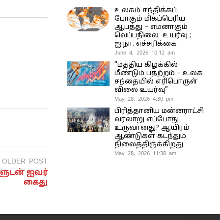
உலகம் சந்திக்கப்
போகும் மிகப்பெரிய
ஆபத்து – எமனாகும்
வெப்பநிலை உயர்வு ;
ஐ.நா. எச்சரிக்கை
June 4, 2026 10:12 am
“மத்திய கிழக்கில்
மீண்டும் பதற்றம் – உலக
சந்தையில் எரிபொருள்
விலை உயர்வு”
May 28, 2026 4:30 pm
பிரித்தானிய மன்னராட்சி
வரலாறு எப்போது
உருவானது? ஆயிரம்
ஆண்டுகள் கடந்தும்
நிலைத்திருக்கிறது
May 28, 2026 11:38 am
OLDER POST
ளுடன் ஐவர்
கைது