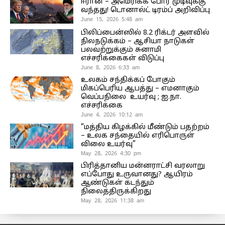
ஈரான் – அமெரிக்க போர் முடிவுக்கு
வந்தது! டொனால்ட் டிரம்ப் அறிவிப்பு
June 15, 2026 5:48 am
பிலிப்பைன்ஸில் 8.2 ரிக்டர் அளவில்
நிலநடுக்கம் – ஆசியா நாடுகள்
பலவற்றுக்கும் சுனாமி
எச்சரிக்கைகள் விடுப்பு
June 8, 2026 6:33 am
உலகம் சந்திக்கப் போகும்
மிகப்பெரிய ஆபத்து – எமனாகும்
வெப்பநிலை உயர்வு ; ஐ.நா.
எச்சரிக்கை
June 4, 2026 10:12 am
“மத்திய கிழக்கில் மீண்டும் பதற்றம்
– உலக சந்தையில் எரிபொருள்
விலை உயர்வு”
May 28, 2026 4:30 pm
பிரித்தானிய மன்னராட்சி வரலாறு
எப்போது உருவானது? ஆயிரம்
ஆண்டுகள் கடந்தும்
நிலைத்திருக்கிறது
May 28, 2026 11:38 am