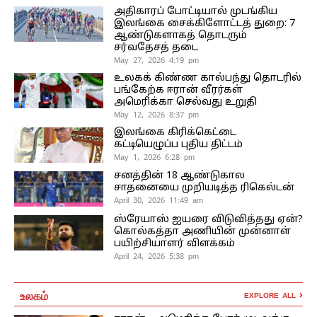
அதிகாரப் போட்டியால் முடங்கிய
இலங்கை சைக்கிளோட்டத் துறை: 7
ஆண்டுகளாகத் தொடரும்
சர்வதேசத் தடை
May 27, 2026 4:19 pm
உலகக் கிண்ண கால்பந்து தொடரில்
பங்கேற்க ஈரான் வீரர்கள்
அமெரிக்கா செல்வது உறுதி
May 12, 2026 8:37 pm
இலங்கை கிரிக்கெட்டை
கட்டியெழுப்ப புதிய திட்டம்
May 1, 2026 6:28 pm
சனத்தின் 18 ஆண்டுகால
சாதனையை முறியடித்த ரிகெல்டன்
April 30, 2026 11:49 am
ஸ்ரேயாஸ் ஐயரை விடுவித்தது ஏன்?
கொல்கத்தா அணியின் முன்னாள்
பயிற்சியாளர் விளக்கம்
April 24, 2026 5:38 pm
உலகம்
EXPLORE ALL