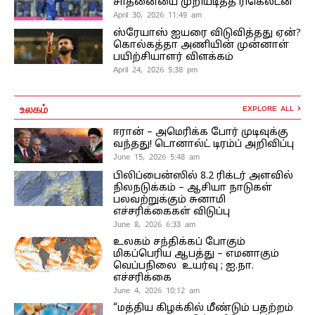
சாதனையை முறியடித்த ரிகெல்டன்
April 30, 2026 11:49 am
ஸ்ரேயாஸ் ஐயரை விடுவித்தது ஏன்?
கொல்கத்தா அணியின் முன்னாள்
பயிற்சியாளர் விளக்கம்
April 24, 2026 5:38 pm
உலகம்
EXPLORE ALL
ஈரான் – அமெரிக்க போர் முடிவுக்கு
வந்தது! டொனால்ட் டிரம்ப் அறிவிப்பு
June 15, 2026 5:48 am
பிலிப்பைன்ஸில் 8.2 ரிக்டர் அளவில்
நிலநடுக்கம் – ஆசியா நாடுகள்
பலவற்றுக்கும் சுனாமி
எச்சரிக்கைகள் விடுப்பு
June 8, 2026 6:33 am
உலகம் சந்திக்கப் போகும்
மிகப்பெரிய ஆபத்து – எமனாகும்
வெப்பநிலை உயர்வு ; ஐ.நா.
எச்சரிக்கை
June 4, 2026 10:12 am
“மத்திய கிழக்கில் மீண்டும் பதற்றம்