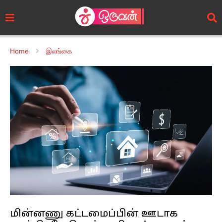
Home
இலங்கை
மின்னணு கட்டமைப்பின் ஊடாக