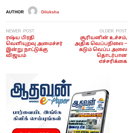
AUTHOR
Diluksha
NEWER POST
OLDER POST
ரஷ்ய பிரதி
சூரியனின் உச்சம்,
வெளியுறவு அமைச்சர்
அதிக வெப்பநிலை –
இன்று நாட்டுக்கு
கடும் வெப்ப அலை
விஜயம்
தொடர்பான
எச்சரிக்கை