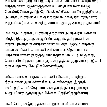
உரிமையை நிரூபிப்பது கடினமான விடயம் எனவும் கூறி,
வர்த்தமானி அறிவித்தலை உடனடியாக மீளப்பெற
வேண்டுமென தமிழ் தேசியக் கட்சிகள் வலியுறுத்தியதை
அடுத்து, பிரதமர் வடக்கு மற்றும் கிழக்கு நாடாளுமன்ற
உறுப்பினர்களை கலந்துரையாடலுக்கு அழைத்துள்ளார்.
மே 20ஆம் திகதி, பிரதமர் ஹரிணி அமரசூரிய மக்கள்
பிரதிநிதிகளுக்கு அனுப்பிய கடிதம், தமிழர்களின்
எதிர்ப்புகளுக்கு காரணமான வடக்கு மற்றும் கிழக்கு
மாகாணங்களில் காணி உரிமைகள் தொடர்பான
பிரச்சினைகள் குறித்து விவாதிக்க மே 23ஆம் திகதி,
வெள்ளிக்கிழமை நாடாளுமன்றத்தின் குழு அறை இல. 1
ற்கு வருமாறு கேட்டுக்கொள்கிறது.
விவசாயம், கால்நடை, காணி விவகாரம் மற்றும்
நீர்ப்பாசன அமைச்சர் கே. டி. லால்காந்த இந்தக்
கூட்டத்தில் பங்கேற்பார் என தமிழ் நாடாளுமன்ற
உறுப்பினர் ஒருவர் நம்பிக்கை தெரிவித்துள்ளார்.
பலர் போரில் இறந்தமையாலும், பலர் காணாமல்