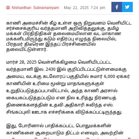
Nishanthan Subramaniyam
May 22, 2025 7:24 pm
காணி அமைச்சின் கீழ் உள்ள ஒரு நிறுவனம் வெளியிட்ட
சர்ச்சைக்குரிய வர்த்தமானி அறிவித்தலுக்கு, தமிழ்
மக்கள் பிரதிநிதிகள் தலைமையிலான வட மாகாண
மக்களிடமிருந்து கடும் எதிர்ப்பு எழுந்த நிலையில்,
பிரதமர் திடீரென இந்தப் பிரச்சினையில்
தலையிட்டுள்ளார்.
மார்ச் 28, 2025 வெள்ளிக்கிழமை வெளியிடப்பட்ட
வர்த்தமானி இல. 2430 இல் குறிப்பிடப்பட்டுள்ளமைக்கு
அமைய, வடக்கு கடலோரப் பகுதியில் சுமார் 6,000 ஏக்கர்
காணியின் உரிமை மூன்று மாதங்களுக்குள்
உறுதிப்படுத்தப்படாவிட்டால், அந்த காணி அரசால்
கையகப்படுத்தப்படும் என நில உரித்து நிர்ணயத்
திணைக்களத்தின் உதவி அதிகாரி சுவிந்த எஸ்.
சிங்கப்புலி ஊடாக எச்சரிக்கை விடுக்கப்பட்டிருந்தது.
இது, போரினால் பாதிக்கப்பட்ட பொதுமக்களின்
காணிகளை சூறையாடும் திட்டம் எனவும், அவற்றின்