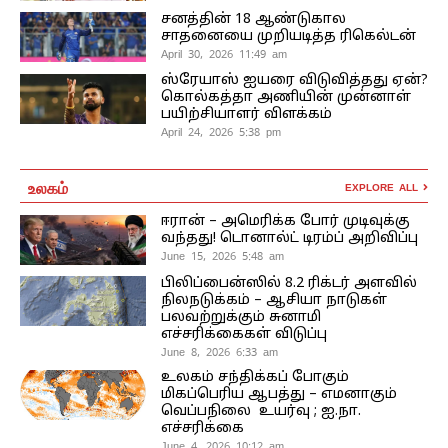
சனத்தின் 18 ஆண்டுகால
சாதனையை முறியடித்த ரிகெல்டன்
April 30, 2026 11:49 am
ஸ்ரேயாஸ் ஐயரை விடுவித்தது ஏன்?
கொல்கத்தா அணியின் முன்னாள்
பயிற்சியாளர் விளக்கம்
April 24, 2026 5:38 pm
உலகம்
EXPLORE ALL
ஈரான் – அமெரிக்க போர் முடிவுக்கு
வந்தது! டொனால்ட் டிரம்ப் அறிவிப்பு
June 15, 2026 5:48 am
பிலிப்பைன்ஸில் 8.2 ரிக்டர் அளவில்
நிலநடுக்கம் – ஆசியா நாடுகள்
பலவற்றுக்கும் சுனாமி
எச்சரிக்கைகள் விடுப்பு
June 8, 2026 6:33 am
உலகம் சந்திக்கப் போகும்
மிகப்பெரிய ஆபத்து – எமனாகும்
வெப்பநிலை உயர்வு ; ஐ.நா.
எச்சரிக்கை
June 4, 2026 10:12 am