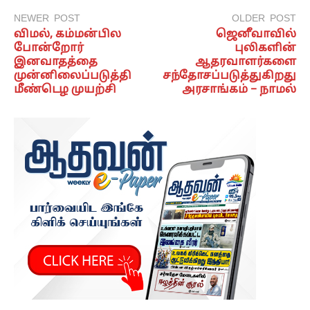
NEWER POST
OLDER POST
விமல், கம்மன்பில
ஜெனீவாவில்
போன்றோர்
புலிகளின்
இனவாதத்தை
ஆதரவாளர்களை
முன்னிலைப்படுத்தி
சந்தோசப்படுத்துகிறது
மீண்டெழ முயற்சி
அரசாங்கம் – நாமல்