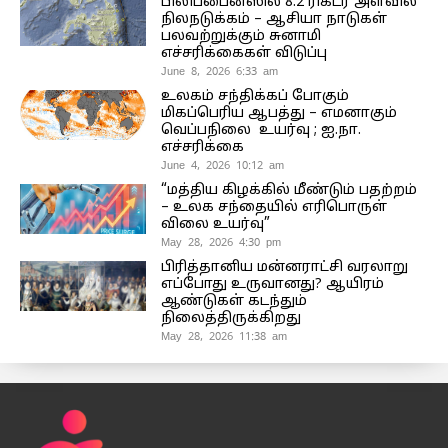
பிலிப்பைன்ஸில் 8.2 ரிக்டர் அளவில்
நிலநடுக்கம் – ஆசியா நாடுகள்
பலவற்றுக்கும் சுனாமி
எச்சரிக்கைகள் விடுப்பு
June 8, 2026 6:33 am
உலகம் சந்திக்கப் போகும்
மிகப்பெரிய ஆபத்து – எமனாகும்
வெப்பநிலை உயர்வு ; ஐ.நா.
எச்சரிக்கை
June 4, 2026 10:12 am
“மத்திய கிழக்கில் மீண்டும் பதற்றம்
– உலக சந்தையில் எரிபொருள்
விலை உயர்வு”
May 28, 2026 4:30 pm
பிரித்தானிய மன்னராட்சி வரலாறு
எப்போது உருவானது? ஆயிரம்
ஆண்டுகள் கடந்தும்
நிலைத்திருக்கிறது
May 28, 2026 11:38 am