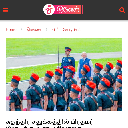
Home
இலங்கை
சிறப்பு செய்திகள்
சுதந்திர சதுக்கத்தில் பிரதமர்