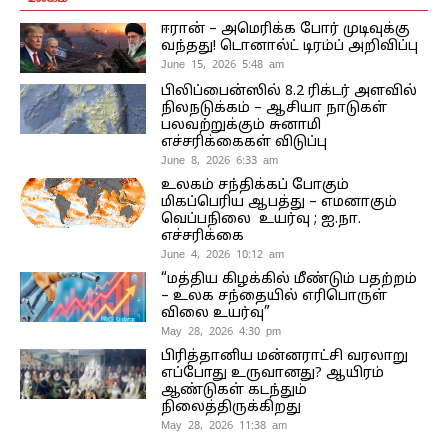
ஈரான் – அமெரிக்க போர் முடிவுக்கு
வந்தது! டொனால்ட் டிரம்ப் அறிவிப்பு
June 15, 2026 5:48 am
பிலிப்பைன்ஸில் 8.2 ரிக்டர் அளவில்
நிலநடுக்கம் – ஆசியா நாடுகள்
பலவற்றுக்கும் சுனாமி
எச்சரிக்கைகள் விடுப்பு
June 8, 2026 6:33 am
உலகம் சந்திக்கப் போகும்
மிகப்பெரிய ஆபத்து – எமனாகும்
வெப்பநிலை உயர்வு ; ஐ.நா.
எச்சரிக்கை
June 4, 2026 10:12 am
“மத்திய கிழக்கில் மீண்டும் பதற்றம்
– உலக சந்தையில் எரிபொருள்
விலை உயர்வு”
May 28, 2026 4:30 pm
பிரித்தானிய மன்னராட்சி வரலாறு
எப்போது உருவானது? ஆயிரம்
ஆண்டுகள் கடந்தும்
நிலைத்திருக்கிறது
May 28, 2026 11:38 am