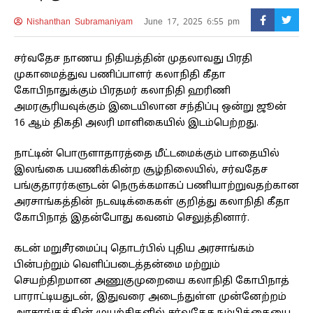
Nishanthan Subramaniyam
June 17, 2025 6:55 pm
சர்வதேச நாணய நிதியத்தின் முதலாவது பிரதி
முகாமைத்துவ பணிப்பாளர் கலாநிதி கீதா
கோபிநாதுக்கும் பிரதமர் கலாநிதி ஹரிணி
அமரசூரியவுக்கும் இடையிலான சந்திப்பு ஒன்று ஜூன்
16 ஆம் திகதி அலரி மாளிகையில் இடம்பெற்றது.
நாட்டின் பொருளாதாரத்தை மீட்டமைக்கும் பாதையில்
இலங்கை பயணிக்கின்ற சூழ்நிலையில், சர்வதேச
பங்குதாரர்களுடன் நெருக்கமாகப் பணியாற்றுவதற்கான
அரசாங்கத்தின் நடவடிக்கைகள் குறித்து கலாநிதி கீதா
கோபிநாத் இதன்போது கவனம் செலுத்தினார்.
கடன் மறுசீரமைப்பு தொடர்பில் புதிய அரசாங்கம்
பின்பற்றும் வெளிப்படைத்தன்மை மற்றும்
செயற்திறமான அணுகுமுறையை கலாநிதி கோபிநாத்
பாராட்டியதுடன், இதுவரை அடைந்துள்ள முன்னேற்றம்