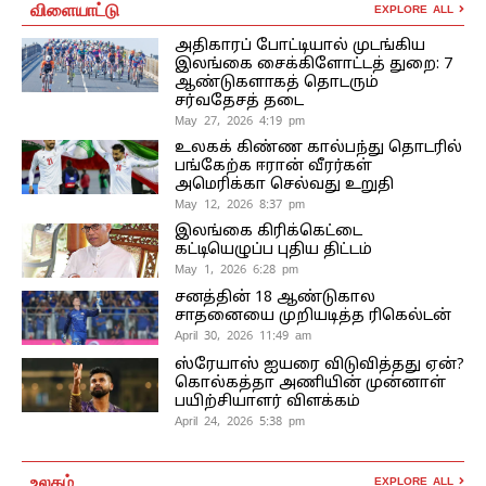
விளையாட்டு
EXPLORE ALL
அதிகாரப் போட்டியால் முடங்கிய
இலங்கை சைக்கிளோட்டத் துறை: 7
ஆண்டுகளாகத் தொடரும்
சர்வதேசத் தடை
May 27, 2026 4:19 pm
உலகக் கிண்ண கால்பந்து தொடரில்
பங்கேற்க ஈரான் வீரர்கள்
அமெரிக்கா செல்வது உறுதி
May 12, 2026 8:37 pm
இலங்கை கிரிக்கெட்டை
கட்டியெழுப்ப புதிய திட்டம்
May 1, 2026 6:28 pm
சனத்தின் 18 ஆண்டுகால
சாதனையை முறியடித்த ரிகெல்டன்
April 30, 2026 11:49 am
ஸ்ரேயாஸ் ஐயரை விடுவித்தது ஏன்?
கொல்கத்தா அணியின் முன்னாள்
பயிற்சியாளர் விளக்கம்
April 24, 2026 5:38 pm
உலகம்
EXPLORE ALL