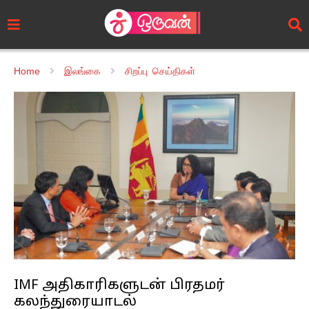
Home
இலங்கை
சிறப்பு செய்திகள்
IMF அதிகாரிகளுடன் பிரதமர்
கலந்துரையாடல்