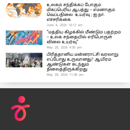
உலகம் சந்திக்கப் போகும்
மிகப்பெரிய ஆபத்து – எமனாகும்
வெப்பநிலை உயர்வு ; ஐ.நா.
எச்சரிக்கை
June 4, 2026 10:12 am
“மத்திய கிழக்கில் மீண்டும் பதற்றம்
– உலக சந்தையில் எரிபொருள்
விலை உயர்வு”
May 28, 2026 4:30 pm
பிரித்தானிய மன்னராட்சி வரலாறு
எப்போது உருவானது? ஆயிரம்
ஆண்டுகள் கடந்தும்
நிலைத்திருக்கிறது
May 28, 2026 11:38 am