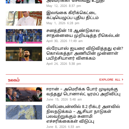
அமெரிக்கா செல்வது உறுதி
May 12, 2026 8:37 pm
இலங்கை கிரிக்கெட்டை
கட்டியெழுப்ப புதிய திட்டம்
May 1, 2026 6:28 pm
சனத்தின் 18 ஆண்டுகால
சாதனையை முறியடித்த ரிகெல்டன்
April 30, 2026 11:49 am
ஸ்ரேயாஸ் ஐயரை விடுவித்தது ஏன்?
கொல்கத்தா அணியின் முன்னாள்
பயிற்சியாளர் விளக்கம்
April 24, 2026 5:38 pm
உலகம்
EXPLORE ALL
ஈரான் – அமெரிக்க போர் முடிவுக்கு
வந்தது! டொனால்ட் டிரம்ப் அறிவிப்பு
June 15, 2026 5:48 am
பிலிப்பைன்ஸில் 8.2 ரிக்டர் அளவில்
நிலநடுக்கம் – ஆசியா நாடுகள்
பலவற்றுக்கும் சுனாமி
எச்சரிக்கைகள் விடுப்பு
June 8, 2026 6:33 am