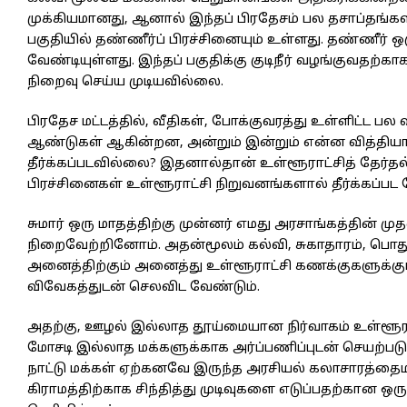
முக்கியமானது, ஆனால் இந்தப் பிரதேசம் பல தசாப்தங்
பகுதியில் தண்ணீர்ப் பிரச்சினையும் உள்ளது. தண்ணீர்
வேண்டியுள்ளது. இந்தப் பகுதிக்கு குடிநீர் வழங்குவதற்
நிறைவு செய்ய முடியவில்லை.
பிரதேச மட்டத்தில், வீதிகள், போக்குவரத்து உள்ளிட்ட ப
ஆண்டுகள் ஆகின்றன, அன்றும் இன்றும் என்ன வித்தியாசம
தீர்க்கப்படவில்லை? இதனால்தான் உள்ளூராட்சித் தேர்தல் 
பிரச்சினைகள் உள்ளூராட்சி நிறுவனங்களால் தீர்க்கப்பட
சுமார் ஒரு மாதத்திற்கு முன்னர் எமது அரசாங்கத்தின் ம
நிறைவேற்றினோம். அதன்மூலம் கல்வி, சுகாதாரம், பொது
அனைத்திற்கும் அனைத்து உள்ளூராட்சி கணக்குகளுக்கு
விவேகத்துடன் செலவிட வேண்டும்.
அதற்கு, ஊழல் இல்லாத தூய்மையான நிர்வாகம் உள்ளூராட
மோசடி இல்லாத மக்களுக்காக அர்ப்பணிப்புடன் செயற்படும
நாட்டு மக்கள் ஏற்கனவே இருந்த அரசியல் கலாசாரத்தைமாற்
கிராமத்திற்காக சிந்தித்து முடிவுகளை எடுப்பதற்கான ஒ