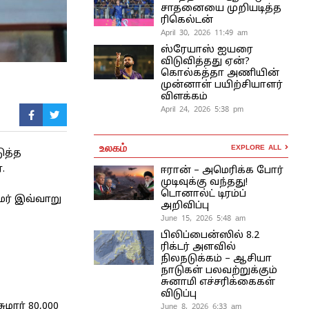
சாதனையை முறியடித்த
ரிகெல்டன்
April 30, 2026 11:49 am
ஸ்ரேயாஸ் ஐயரை
விடுவித்தது ஏன்?
கொல்கத்தா அணியின்
முன்னாள் பயிற்சியாளர்
விளக்கம்
April 24, 2026 5:38 pm
உலகம்
EXPLORE ALL
ுத்த
.
ஈரான் – அமெரிக்க போர்
முடிவுக்கு வந்தது!
டொனால்ட் டிரம்ப்
மர் இவ்வாறு
அறிவிப்பு
June 15, 2026 5:48 am
பிலிப்பைன்ஸில் 8.2
ரிக்டர் அளவில்
நிலநடுக்கம் – ஆசியா
நாடுகள் பலவற்றுக்கும்
சுனாமி எச்சரிக்கைகள்
விடுப்பு
மார் 80,000
June 8, 2026 6:33 am