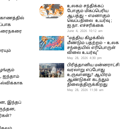
உலகம் சந்திக்கப்
போகும் மிகப்பெரிய
ஆபத்து – எமனாகும்
ாகாணத்தில்
வெப்பநிலை உயர்வு ;
ப்பாக
ஐ.நா. எச்சரிக்கை
June 4, 2026 10:12 am
் கரைநகரை
“மத்திய கிழக்கில்
மீண்டும் பதற்றம் – உலக
சந்தையில் எரிபொருள்
ையும்
விலை உயர்வு”
May 28, 2026 4:30 pm
பிரித்தானிய மன்னராட்சி
வரலாறு எப்போது
ங்கும்
உருவானது? ஆயிரம்
 ஐந்தாம்
ஆண்டுகள் கடந்தும்
கல்விக்காக
நிலைத்திருக்கிறது
May 28, 2026 11:38 am
ன, இந்தப்
ருந்தன,
்கள்?
ிகவும்