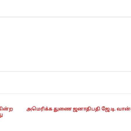
கின்ற
அமெரிக்க துணை ஜனாதிபதி ஜே.டி. வான்
ு