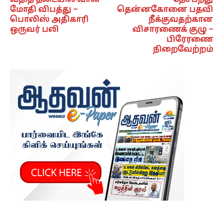
வீதித் தடையில் வான்
தேசபந்து
மோதி விபத்து –
தென்னகோனை பதவி
பொலிஸ் அதிகாரி
நீக்குவதற்கான
ஒருவர் பலி
விசாரணைக் குழு –
பிரேரணை
நிறைவேற்றம்