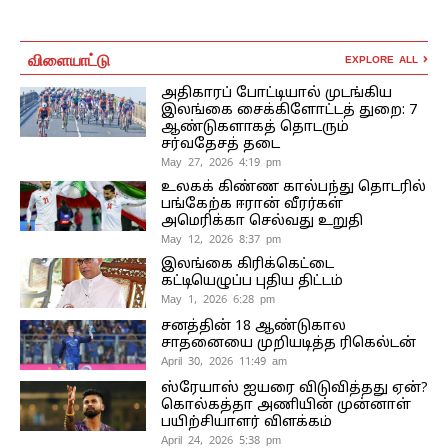
விளையாட்டு
EXPLORE ALL
அதிகாரப் போட்டியால் முடங்கிய
இலங்கை சைக்கிளோட்டத் துறை: 7
ஆண்டுகளாகத் தொடரும்
சர்வதேசத் தடை
May 27, 2026 4:19 pm
உலகக் கிண்ண கால்பந்து தொடரில்
பங்கேற்க ஈரான் வீரர்கள்
அமெரிக்கா செல்வது உறுதி
May 12, 2026 8:37 pm
இலங்கை கிரிக்கெட்டை
கட்டியெழுப்ப புதிய திட்டம்
May 1, 2026 6:28 pm
சனத்தின் 18 ஆண்டுகால
சாதனையை முறியடித்த ரிகெல்டன்
April 30, 2026 11:49 am
ஸ்ரேயாஸ் ஐயரை விடுவித்தது ஏன்?
கொல்கத்தா அணியின் முன்னாள்
பயிற்சியாளர் விளக்கம்
April 24, 2026 5:38 pm