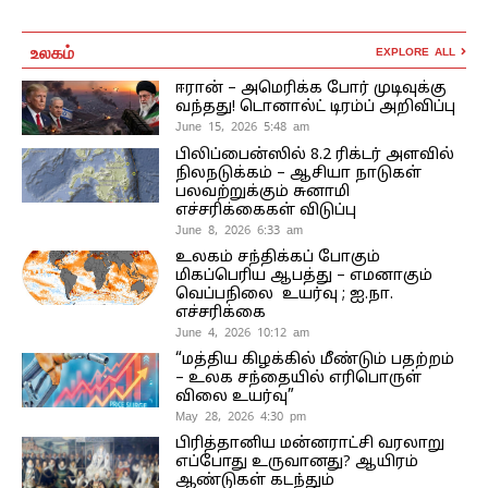
உலகம்
EXPLORE ALL
ஈரான் – அமெரிக்க போர் முடிவுக்கு
வந்தது! டொனால்ட் டிரம்ப் அறிவிப்பு
June 15, 2026 5:48 am
பிலிப்பைன்ஸில் 8.2 ரிக்டர் அளவில்
நிலநடுக்கம் – ஆசியா நாடுகள்
பலவற்றுக்கும் சுனாமி
எச்சரிக்கைகள் விடுப்பு
June 8, 2026 6:33 am
உலகம் சந்திக்கப் போகும்
மிகப்பெரிய ஆபத்து – எமனாகும்
வெப்பநிலை உயர்வு ; ஐ.நா.
எச்சரிக்கை
June 4, 2026 10:12 am
“மத்திய கிழக்கில் மீண்டும் பதற்றம்
– உலக சந்தையில் எரிபொருள்
விலை உயர்வு”
May 28, 2026 4:30 pm
பிரித்தானிய மன்னராட்சி வரலாறு
எப்போது உருவானது? ஆயிரம்
ஆண்டுகள் கடந்தும்